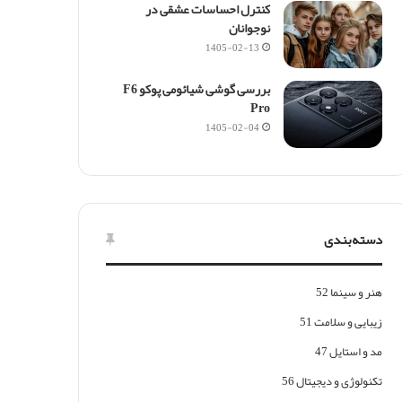
ر
کنترل احساسات عشقی در
ا
نوجوانان
1405-02-13
بررسی گوشی شیائومی پوکو F6
Pro
1405-02-04
دسته‌بندی
هنر و سینما
52
زیبایی و سلامت
51
مد و استایل
47
تکنولوژی و دیجیتال
56