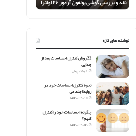
نقد و بررسی گوشی یولفون آرمور ۲۶ اولترا
گ
و
ش
ی
ی
و
نوشته های تازه
ل
ف
و
22 روش کنترل احساسات بعد از
ن
جدایی
آ
1 هفته پیش
ر
م
نحوه کنترل احساسات خود در
و
روابط اجتماعی
ر
1405-03-10
۲
۶
ا
چگونه احساسات خود را کنترل
و
کنیم؟
ل
1405-03-05
ت