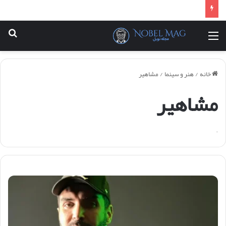
منو
جس
خانه
/
هنر و سینما
/
مشاهیر
مشاهیر
–