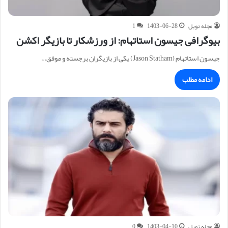
مجله نوبل
1403-06-28
1
بیوگرافی جیسون استاتهام: از ورزشکار تا بازیگر اکشن
جیسون استاتهام (Jason Statham) یکی از بازیگران برجسته و موفق…
ادامه مطلب
مجله نوبل
1403-04-10
0