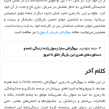
از آن خود کرد. در سال ۲۰۲۰ نیز، او جوایز CinEuphoria را در بخش جایزه
شایستگی افتخاری به خاطر نقشش در سریال «بازی تاج و تخت» از آن خود
کرد. علاوه بر این، بلا رمزی نامزد شش جایزه دیگر از جمله جوایز انیمیشن
بریتانیا، بیست و ششمین جوایز انجمن بازیگران نمایشگر و بیست و
هشتمین جوایز منتخب منتقدان نیز در کارنامهٔ خود به ثبت رسانده است.
همچنین می‌توانید مقاله
بیوگرافی باریش آردوچ
را نیز مطالعه کنید.
📌 حتما بخوانید:
بیوگرافی سارا رسول زاده؛ زندگی نامه و
دستاوردهای هنری این بازیگر خلاق تا امروز
کلام آخر
در این مقاله با بیوگرافی بلا رمزی (بیوگرافی bella ramsey) با شما همراه
بودیم. با پیروزی‌ها و شهرت‌های بی‌پایان در عرصهٔ بازیگری و صداپیشگی،
بلا رمزی نه تنها به عنوان یک هنرپیشه موفق به چشم افتاده، بلکه با
افتخارات بی‌شمار و درخشش در جشنواره‌ها و انجمن‌های معتبر، نامی
درخشان در دنیای هنر برجسته کرده است. زندگی‌نامه این استعداد