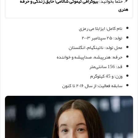
📌 حتما بخوانید:
بیوگرافی تیموتی شالامی؛ حایق زندگی و حرفه
هنری
نام کامل: ایزابلا می رمزی
تولد: ۲۵ سپتامبر ۲۰۰۳
محل تولد: ناتینگهام، انگلستان
حرفه: هنرپیشه، صداپیشه و خواننده
قد: 156 سانتی‌متر
وزن: و 45 کیلوگرم
سابقه فعالیت: از سال ۲۰۱۶ تا کنون