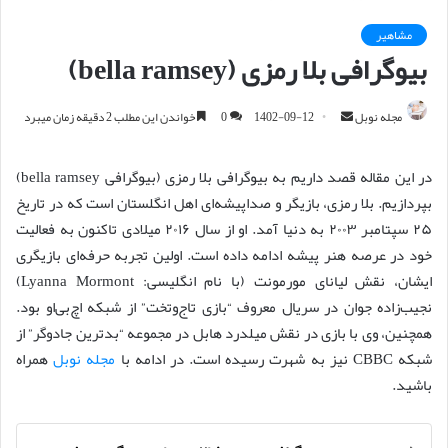
مشاهیر
بیوگرافی بلا رمزی (bella ramsey)
مجله نوبل
ا
1402-09-12
0
خواندن این مطلب 2 دقیقه زمان میبرد
ر
س
در این مقاله قصد داریم به بیوگرافی بلا رمزی (بیوگرافی bella ramsey)
ا
بپردازیم. بلا رمزی، بازیگر و صداپیشه‌ای اهل انگلستان است که در تاریخ
ل
۲۵ سپتامبر ۲۰۰۳ به دنیا آمد. او از سال ۲۰۱۶ میلادی تاکنون به فعالیت
ا
خود در عرصه هنر پیشه ادامه داده است. اولین تجربه حرفه‌ای بازیگری
ی
ایشان، نقش لیانای مورمونت (با نام انگلیسی: Lyanna Mormont)
م
نجیب‌زاده جوان در سریال معروف “بازی تاج‌وتخت” از شبکه اچ‌بی‌او بود.
ی
همچنین، وی با بازی در نقش میلدرد هابل در مجموعه “بدترین جادوگر” از
ل
شبکه CBBC نیز به شهرت رسیده است. در ادامه با
مجله نوبل
همراه
باشید.