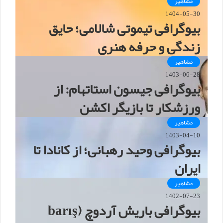
مشاهیر
1404-05-30
بیوگرافی تیموتی شالامی؛ حایق
زندگی و حرفه هنری
مشاهیر
1403-06-28
بیوگرافی جیسون استاتهام: از
ورزشکار تا بازیگر اکشن
مشاهیر
1403-04-10
بیوگرافی وحید رهبانی؛ از کانادا تا
ایران
مشاهیر
1402-07-23
بیوگرافی باریش آردوچ (barış