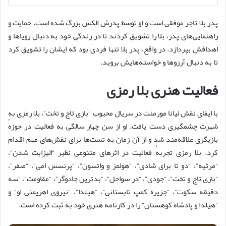
پدر بلا تاجر موفقی است و او توسط پدرش الکس بزرگ شده است. حمایت و
راهنمایی‌های پدر، بلا را تشویق کردند تا در زندگی خود به دنبال رویاها و
اهدافش بپردازد. در واقع، پدر بلا تنها فردی بود که ایشان را تشویق کرد
تا به دنبال آرزوها و خواسته‌هایش بروید.
فعالیت هنری بلا رمزی
با ایفای نقش لیانا مورمنت در سریال محبوب “بازی تاج و تخت”، بلا رمزی به
شهرت چشمگیری دست یافت. او از سن چهار سالگی به فعالیت در حوزهٔ
بازیگری علاقه‌مند شد و از آن زمان به تست‌ها برای نقش‌های مهم اقدام
کرد. بلا رمزی تجربهٔ فعالیت در اثرهای متنوعی نظیر “الیزابت شدن”،
“مرثیه”، “دو تا برای شادی”، “هولمز و واتسون”، “پرنسس امی”، “صفر”،
“بازی تاج و تخت”، “جودی”، “در سواحل”، “بدترین جادوگر”، “مقاومت”، “سه
دقیقه سکوت”، “جزیره کمپ تابستانی”، “هیلدا”، “نیروی اهریمنی او” و
“هیلدا و پادشاه کوهستان” را در کارنامهٔ هنری خود به ثبت کرده است.