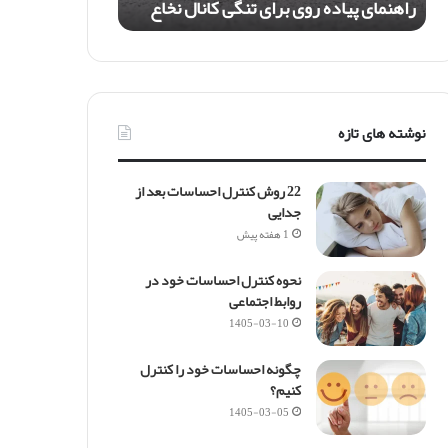
راهنمای پیاده روی برای تنگی کانال نخاع
ا
د
ه
ر
و
ی
نوشته های تازه
ب
ر
ا
22 روش کنترل احساسات بعد از
ی
جدایی
ت
1 هفته پیش
ن
گ
نحوه کنترل احساسات خود در
ی
روابط اجتماعی
ک
ا
1405-03-10
ن
ا
چگونه احساسات خود را کنترل
ل
کنیم؟
ن
1405-03-05
خ