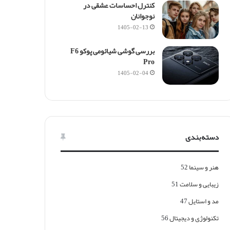
ا
کنترل احساسات عشقی در
ع
نوجوانان
1405-02-13
بررسی گوشی شیائومی پوکو F6
Pro
1405-02-04
دسته‌بندی
هنر و سینما
52
زیبایی و سلامت
51
مد و استایل
47
تکنولوژی و دیجیتال
56