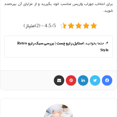
برای انتخاب جوراب واریس مناسب خود بگیرید و از مزایای آن بهره‌مند
شوید.
4.5/5 - (2 امتیاز)
📌 حتما بخوانید:
استایل رترو چست | بررسی سبک رترو Retro
Style
فیس بوک
X
لینکدین
‫پین‌ترست
اشتراک گذاری از طریق ایمیل