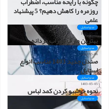
چگونه با رایحه مناسب، اضطراب
روزمره را کاهش دهیم؟ 5 پیشنهاد
علمی
مد و استایل
1403-05-19
بهترین مارک جوراب مردانه
مد و استایل
1403-05-06
صندل جدید 1403 مناسب انواع
استایل
مد و استایل
1403-05-05
نحوه خوشبو کردن کمد لباس
مد و استایل
1403-04-17