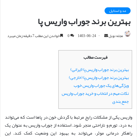
مد و استایل
بهترین برند جوراب واریس پا
مجله نوبل
ا
1403-06-24
0
خواندن این مطلب 7 دقیقه زمان میبرد
ر
س
فهرست مطالب
ا
ل
بهترین برند جوراب واریس پا (ایرانی)
ا
بهترین برند جوراب واریس پا (خارجی)
ی
ویژگی‌های یک جوراب واریس خوب
م
نکات مهم در انتخاب و خرید جوراب واریس
ی
جمع بندی
ل
واریس یکی از مشکلات رایج مرتبط با گردش خون در پاها است که می‌تواند
به درد، تورم و ناراحتی منجر شود. استفاده از جوراب واریس به عنوان یک
راهکار درمانی موثر، می‌تواند به بهبود این وضعیت کمک کند. این