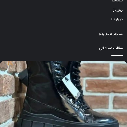
تبلیغات
رپورتاژ
درباره ما
شیائومی
موبایل
پوکو
مطالب تصادفی