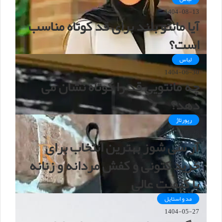
1404-08-13
آیا مانتو بلند برای قد کوتاه مناسب
است؟
لباس
1404-06-30
چه مانتویی قد را کوتاه نشان می
دهد؟
رپورتاژ
1404-05-28
آر سی شوز بهترین انتخاب برای
خرید کتونی و کفش مردانه و زنانه
با کیفیت عالی
مد و استایل
1404-05-27