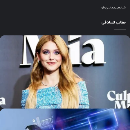
شیائومی
موبایل
پوکو
مطالب تصادفی