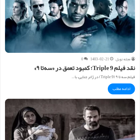
مجله نوبل
1403-02-21
0
نقد فیلم Triple 9؛ کمبود تعمق در «سه‌تا ۹»
فیلم سه‌ تا ۹ (Triple 9) در ژانر جنایی، با…
ادامه مطلب