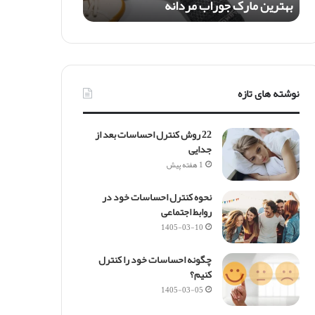
بهترین مارک جوراب مردانه
ک
ج
و
ر
ا
ب
نوشته های تازه
م
ر
د
22 روش کنترل احساسات بعد از
ا
جدایی
ن
1 هفته پیش
ه
نحوه کنترل احساسات خود در
روابط اجتماعی
1405-03-10
چگونه احساسات خود را کنترل
کنیم؟
1405-03-05