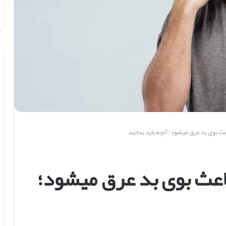
عث بوی بد عرق میشود؛ آنچه باید بدانید
اعث بوی بد عرق میشود؛