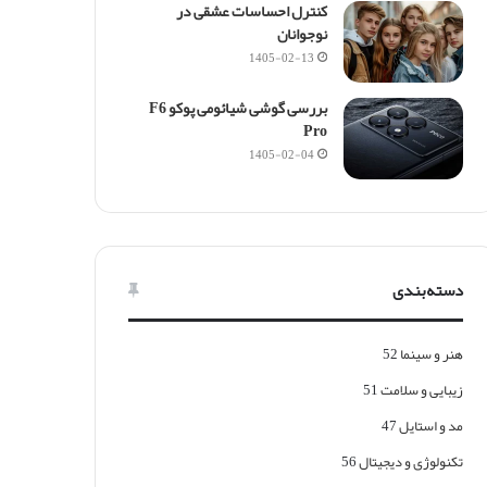
کنترل احساسات عشقی در
نوجوانان
1405-02-13
بررسی گوشی شیائومی پوکو F6
Pro
1405-02-04
دسته‌بندی
هنر و سینما
52
زیبایی و سلامت
51
مد و استایل
47
تکنولوژی و دیجیتال
56