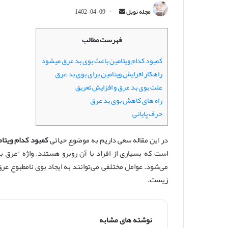
ا
مجله نوبل
1402-04-09
ر
س
فهرست مطالب
ا
ل
کمبود کدام ویتامین باعث بوی بد عرق میشود
ا
راهکار افزایش ویتامین برای بوی بد عرق
ی
علت بوی بد عرق و افزایش تعریق
م
راه های کاهش بوی بد عرق
ی
حرف پایانی
ل
در این مقاله سعی داریم به موضوع حیاتی
کمبود کدام ویتا
است که بسیاری از افراد با آن روبرو هستند. واژه “عرق ب
می‌شود. عوامل مختلفی می‌توانند به ایجاد بوی نامطبوع ع
زیست.
نوشته های مشابه