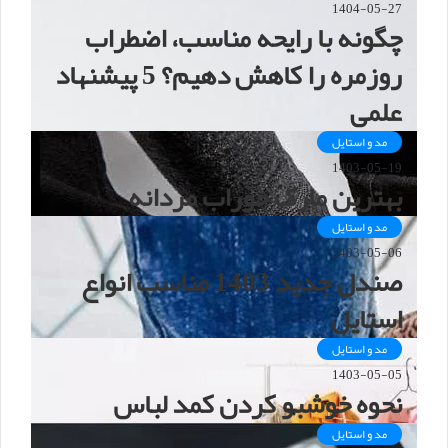
1404-05-27
چگونه با رایحه مناسب، اضطراب
روزمره را کاهش دهیم؟ 5 پیشنهاد
علمی
مد و استایل
1403-05-19
بهترین مارک جوراب مردانه
مد و استایل
1403-05-06
صندل جدید 1403 مناسب انواع
استایل
مد و استایل
1403-05-05
نحوه خوشبو کردن کمد لباس
مد و استایل