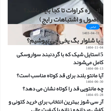
1403-04-17
اندازه کراوات تا کجا باید باشد؟
(اصول و اشتباهات رایج)
لباس
1403-04-11
با شلوار بگ یخی چی بپوشیم؟
1404-11-04
5 استایل شیک که با گردنبند سواروسکی
کامل می‌شوند
1404-08-13
آیا مانتو بلند برای قد کوتاه مناسب است؟
1404-06-30
چه مانتویی قد را کوتاه نشان می دهد؟
1404-05-28
آر سی شوز بهترین انتخاب برای خرید کتونی و
کفش مردانه و زنانه با کیفیت عالی