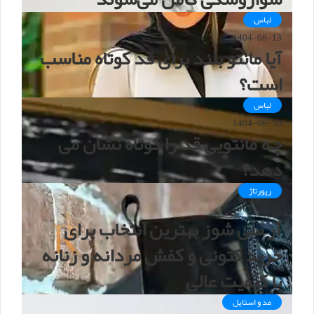
لباس
1404-08-13
آیا مانتو بلند برای قد کوتاه مناسب
است؟
لباس
1404-06-30
چه مانتویی قد را کوتاه نشان می
دهد؟
رپورتاژ
1404-05-28
آر سی شوز بهترین انتخاب برای
خرید کتونی و کفش مردانه و زنانه
با کیفیت عالی
مد و استایل