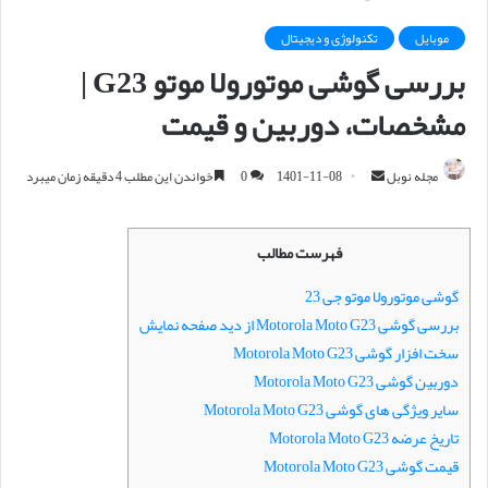
موبایل
تکنولوژی و دیجیتال
بررسی گوشی موتورولا موتو G23 |
مشخصات، دوربین و قیمت
مجله نوبل
ا
1401-11-08
0
خواندن این مطلب 4 دقیقه زمان میبرد
ر
س
فهرست مطالب
ا
ل
گوشی موتورولا موتو جی 23
ا
بررسی گوشی Motorola Moto G23 از دید صفحه نمایش
ی
سخت افزار گوشی Motorola Moto G23
م
دوربین گوشی Motorola Moto G23
ی
سایر ویژگی های گوشی Motorola Moto G23
ل
تاریخ عرضه Motorola Moto G23
قیمت گوشی Motorola Moto G23