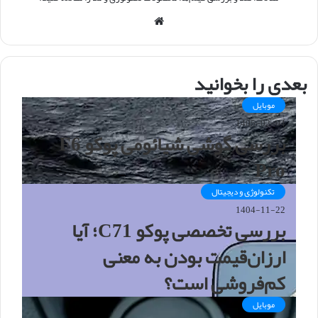
و
ب
س
ا
بعدی را بخوانید
ی
ت
موبایل
1405-02-04
بررسی گوشی شیائومی پوکو F6
Pro
تکنولوژی و دیجیتال
1404-11-22
بررسی تخصصی پوکو C71؛ آیا
ارزان‌قیمت بودن به معنی
کم‌فروشی است؟
موبایل