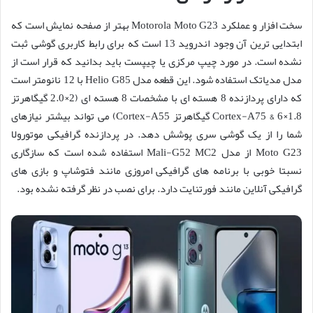
سخت افزار و عملکرد Motorola Moto G23 بهتر از صفحه نمایش است که
ابتدایی ترین آن وجود اندروید 13 است که برای رابط کاربری گوشی ثبت
نشده است. در مورد چیپ مرکزی یا چیپست باید بدانید که قرار است از
مدل مدیاتک استفاده شود. این قطعه مدل Helio G85 با 12 نانومتر است
که دارای پردازنده 8 هسته ای با مشخصات 8 هسته ای (2×2.0 گیگاهرتز
Cortex-A75 & 6×1.8 گیگاهرتز Cortex-A55) می تواند بیشتر نیازهای
شما را از یک گوشی سری پوشش دهد. در پردازنده گرافیکی موتورولا
Moto G23 از مدل Mali-G52 MC2 استفاده شده است که سازگاری
نسبتا خوبی با برنامه های گرافیکی امروزی مانند فتوشاپ و بازی های
گرافیکی آنلاین مانند فورتنایت دارد. برای نصب در نظر گرفته نشده بود.