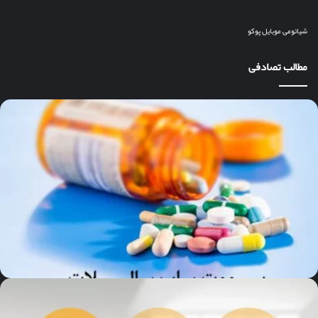
شیائومی
موبایل
پوکو
مطالب تصادفی