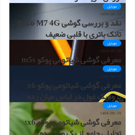
موبایل
1404-08-19
نقد و بررسی گوشی Poco M7 4G:
تانک باتری با قلبی ضعیف
موبایل
1404-08-19
معرفی گوشی شیائومی پوکو m5s
موبایل
1404-08-19
معرفی گوشی شیائومی پوکو x6
پرو؛ یک غول در لباس میان رده
موبایل
1404-08-19
معرفی گوشی شیائومی پوکو x6؛
تحلیلی جامع از یک میان‌رده