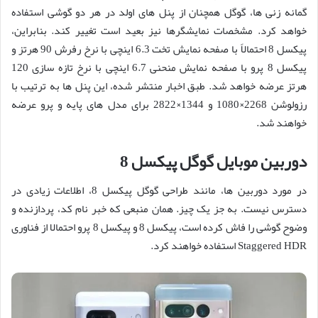
گمانه زنی ها، گوگل همچنان از پنل های اولد در هر دو گوشی استفاده
خواهد کرد. مشخصات نمایشگرها نیز بعید است تغییر کند. بنابراین،
پیکسل 8 احتمالاً با صفحه نمایش تخت 6.3 اینچی با نرخ رفرش 90 هرتز و
پیکسل 8 پرو با صفحه نمایش منحنی 6.7 اینچی با نرخ تازه سازی 120
هرتز عرضه خواهد شد. طبق اخبار منتشر شده، این پنل ها به ترتیب با
رزولوشن 2268×1080 و 1344×2822 برای مدل های پایه و پرو عرضه
خواهند شد.
دوربین موبایل گوگل پیکسل 8
در مورد دوربین ها، مانند طراحی گوگل پیکسل 8، اطلاعات زیادی در
دسترس نیست. به جز یک چیز. همان منبعی که خبر نام کد، پردازنده و
وضوح گوشی را فاش کرده است، پیکسل 8 و پیکسل 8 پرو احتمالا از فناوری
Staggered HDR استفاده خواهند کرد.