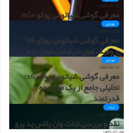
1404-08-19
معرفی گوشی شیائومی پوکو m5s
موبایل
1404-08-19
معرفی گوشی شیائومی پوکو x6
پرو؛ یک غول در لباس میان رده
موبایل
1404-08-19
معرفی گوشی شیائومی پوکو x6؛
تحلیلی جامع از یک میان‌رده
قدرتمند
تبلت
1404-08-09
نقد و بررسی تبلت وان پلاس پد پرو
1405-02-04