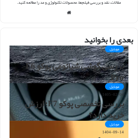
مقالات، نقد و بررسی فیلم‌ها، محصولات تکنولوژی و مد را مطالعه کنید.
و
ب
س
ا
بعدی را بخوانید
ی
ت
موبایل
1405-02-04
بررسی گوشی شیائومی پوکو F6
Pro
موبایل
1405-02-04
بررسی تخصصی پوکو F7؛ ارزش
خرید دارد؟
موبایل
1404-09-14