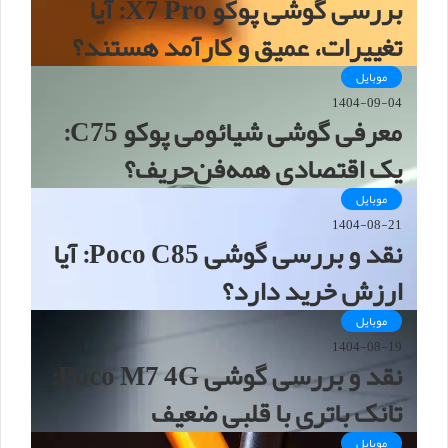
بررسی گوشی پوکو X7 Pro: آیا
تغییرات، عمیق و کارآمد هستند؟
موبایل
1404-09-04
معرفی گوشی شیائومی پوکو C75:
یک اقتصادی همه‌فن‌حریف؟
موبایل
1404-08-21
نقد و بررسی گوشی Poco C85: آیا
ارزش خرید دارد؟
موبایل
1404-08-19
نقد و بررسی گوشی Poco M7 4G:
تانک باتری با قلبی ضعیف
موبایل