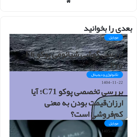
و
ب
س
ا
بعدی را بخوانید
ی
ت
موبایل
1405-02-04
بررسی گوشی شیائومی پوکو F6
Pro
تکنولوژی و دیجیتال
1404-11-22
بررسی تخصصی پوکو C71؛ آیا
ارزان‌قیمت بودن به معنی
کم‌فروشی است؟
موبایل
1405-02-04