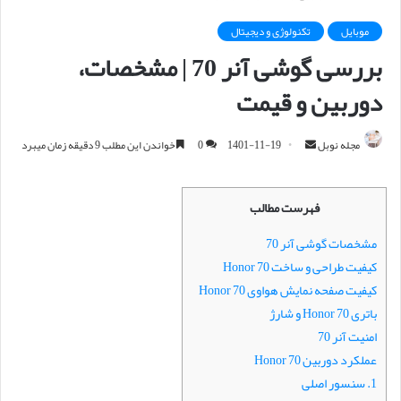
موبایل
تکنولوژی و دیجیتال
بررسی گوشی آنر 70 | مشخصات،
دوربین و قیمت
مجله نوبل
ا
1401-11-19
0
خواندن این مطلب 9 دقیقه زمان میبرد
ر
س
فهرست مطالب
ا
ل
مشخصات گوشی آنر 70
ا
کیفیت طراحی و ساخت Honor 70
ی
کیفیت صفحه نمایش هواوی Honor 70
م
باتری Honor 70 و شارژ
ی
امنیت آنر 70
ل
عملکرد دوربین Honor 70
1. سنسور اصلی