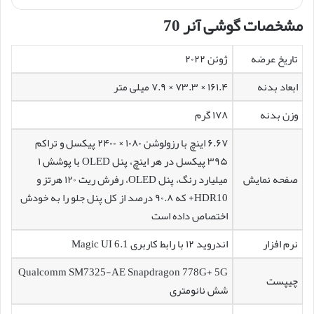
مشخصات گوشی آنر 70
تاریخ عرضه
ژوئن ۲۰۲۲
ابعاد بدنه
۱۶۱.۴ × ۷۳.۳ × ۷.۹ میلی متر
وزن بدنه
۱۷۸ گرم
۶.۶۷ اینچ با رزولوشن ۱۰۸۰ × ۲۴۰۰ پیکسل و تراکم
۳۹۵ پیکسل در هر اینچ، پنل OLED با پوشش ۱
صفحه نمایش
میلیارد رنگ، پنل OLED، رفرش ریت ۱۲۰ هرتز و
HDR10+ که ۹۰.۸ درصد از کل پنل جلو را به خودش
اختصاص داده است
نرم افزار
اندروید ۱۲ با رابط کاربری Magic UI 6.1
Qualcomm SM7325-AE Snapdragon 778G+ 5G
چیپست
شش نانومتری