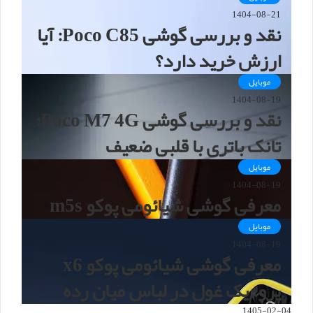
1404-08-21
نقد و بررسی گوشی Poco C85: آیا
ارزش خرید دارد؟
موبایل
1404-08-19
نقد و بررسی گوشی Poco M7 4G:
تانک باتری با قلبی ضعیف
موبایل
1404-08-19
معرفی گوشی شیائومی پوکو m5s
موبایل
1404-08-19
معرفی گوشی شیائومی پوکو x6
پرو؛ یک غول در لباس میان رده
1405-02-04