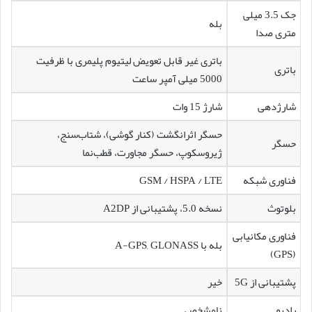
جک 3.5 میلی
بله
متری صدا
باتری غیر قابل تعویض لیتیوم پلیمری با ظرفیت
باتری
5000 میلی آمپر ساعت
شارژدهی
شارژ 15 وات
حسگر اثرانگشت (کنار گوشی)، شتاب‌سنج،
حسگر
ژیروسکوپ، حسگر مجاورت، قطب‌نما
فناوری شبکه
GSM / HSPA / LTE
بلوتوث
نسخه 5.0، پشتیبانی از A2DP
فناوری مکانیابی
بله با A-GPS, GLONASS
(GPS)
پشتیبانی از 5G
خیر
رادیو
نامشخص