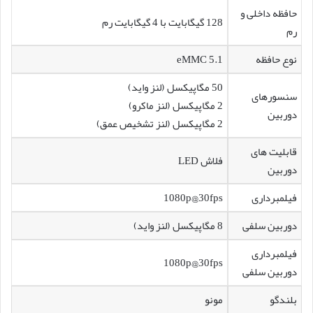
حافظه داخلی و
128 گیگابایت با 4 گیگابایت رم
رم
نوع حافظه
eMMC 5.1
50 مگاپیکسل (لنز واید)
سنسورهای
2 مگاپیکسل (لنز ماکرو)
دوربین
2 مگاپیکسل (لنز تشخیص عمق)
قابلیت های
فلاش LED
دوربین
فیلمبرداری
1080p@30fps
دوربین سلفی
8 مگاپیکسل (لنز واید)
فیلمبرداری
1080p@30fps
دوربین سلفی
بلندگو
مونو