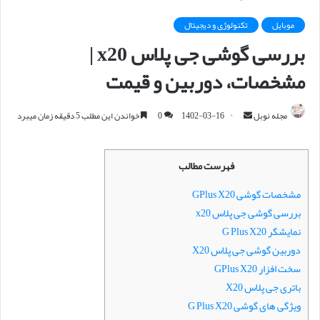
موبایل
تکنولوژی و دیجیتال
بررسی گوشی جی پلاس x20 |
مشخصات، دوربین و قیمت
مجله نوبل
ا
1402-03-16
0
خواندن این مطلب 5 دقیقه زمان میبرد
ر
س
فهرست مطالب
ا
ل
مشخصات گوشی GPlus X20
ا
بررسی گوشی جی پلاس x20
ی
نمایشگر G Plus X20
م
دوربین گوشی جی پلاس X20
ی
سخت افزار GPlus X20
ل
باتری جی پلاس X20
ویژگی های گوشی G Plus X20