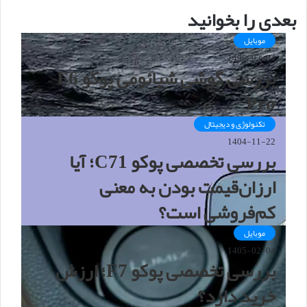
ا
بعدی را بخوانید
ی
ت
موبایل
1405-02-04
بررسی گوشی شیائومی پوکو F6
Pro
تکنولوژی و دیجیتال
1404-11-22
بررسی تخصصی پوکو C71؛ آیا
ارزان‌قیمت بودن به معنی
کم‌فروشی است؟
موبایل
1405-02-04
بررسی تخصصی پوکو F7؛ ارزش
خرید دارد؟