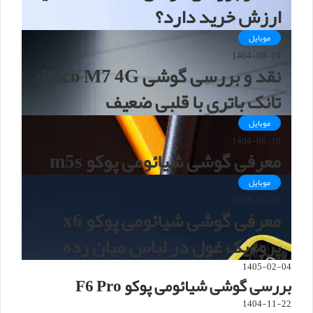
ارزش خرید دارد؟
موبایل
1404-08-19
نقد و بررسی گوشی Poco M7 4G:
تانک باتری با قلبی ضعیف
موبایل
1404-08-19
معرفی گوشی شیائومی پوکو m5s
موبایل
1404-08-19
معرفی گوشی شیائومی پوکو x6
پرو؛ یک غول در لباس میان رده
1405-02-04
بررسی گوشی شیائومی پوکو F6 Pro
1404-11-22