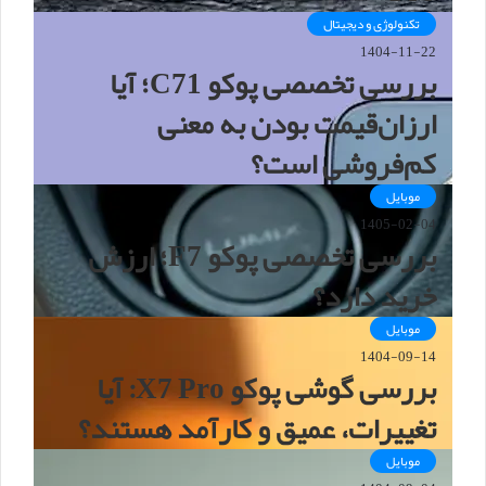
تکنولوژی و دیجیتال
1404-11-22
بررسی تخصصی پوکو C71؛ آیا
ارزان‌قیمت بودن به معنی
کم‌فروشی است؟
موبایل
1405-02-04
بررسی تخصصی پوکو F7؛ ارزش
خرید دارد؟
موبایل
1404-09-14
بررسی گوشی پوکو X7 Pro: آیا
تغییرات، عمیق و کارآمد هستند؟
موبایل