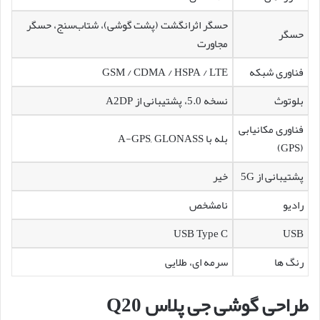
حسگر اثرانگشت (پشت گوشی)، شتاب‌سنج، حسگر
حسگر
مجاورت
فناوری شبکه
GSM / CDMA / HSPA / LTE
بلوتوث
نسخه 5.0، پشتیبانی از A2DP
فناوری مکانیابی
بله با A-GPS, GLONASS
(GPS)
پشتیبانی از 5G
خیر
رادیو
نامشخص
USB Type C
USB
رنگ ها
سرمه ای، طلایی
طراحی گوشی جی پلاس Q20