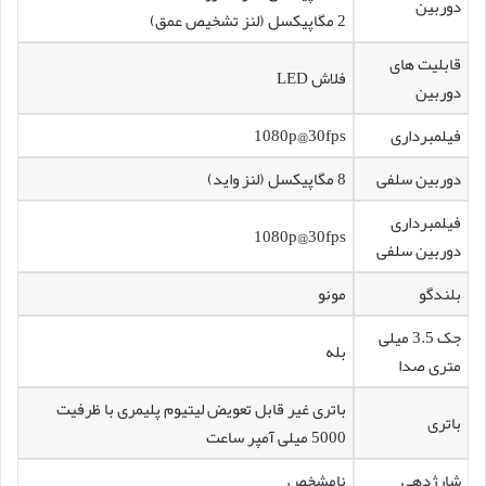
دوربین
2 مگاپیکسل (لنز تشخیص عمق)
قابلیت های
فلاش LED
دوربین
فیلمبرداری
1080p@30fps
دوربین سلفی
8 مگاپیکسل (لنز واید)
فیلمبرداری
1080p@30fps
دوربین سلفی
بلندگو
مونو
جک 3.5 میلی
بله
متری صدا
باتری غیر قابل تعویض لیتیوم پلیمری با ظرفیت
باتری
5000 میلی آمپر ساعت
شارژدهی
نامشخص