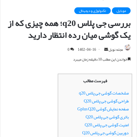
موبایل
تکنولوژی و دیجیتال
بررسی جی پلاس q20؛ همه چیزی که از
یک گوشی میان رده انتظار دارید
مجله نوبل
ا
1402-04-16
0
ر
خواندن این مطلب 10 دقیقه زمان میبرد
س
ا
ل
فهرست مطالب
ا
مشخصات گوشی جی پلاس q20
ی
طراحی گوشی جی پلاس Q20
م
ی
صفحه نمایش گوشی Gplus Q20
ل
باتری گوشی جی پلاس Q20
امنیت گوشی جی پلاس Q20
دوربین گوشی جی پلاس Q20