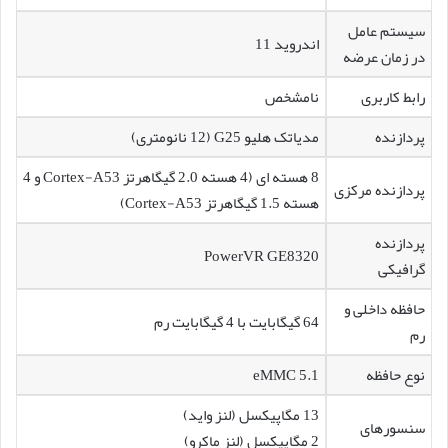
سیستم عامل
اندروید 11
در زمان عرضه
رابط کاربری
نامشخص
پردازنده
مدیاتک هلیو G25 (12 نانومتری)
8 هسته ای (4 هسته 2.0 گیگاهرتز Cortex-A53 و 4
پردازنده مرکزی
هسته 1.5 گیگاهرتز Cortex-A53)
پردازنده
PowerVR GE8320
گرافیکی
حافظه داخلی و
64 گیگابایت با 4 گیگابایت رم
رم
نوع حافظه
eMMC 5.1
13 مگاپیکسل (لنز واید)
سنسورهای
2 مگاپیکسل (لنز ماکرو)