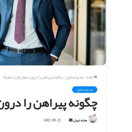
خانه
/
مد و استایل
/
چگونه پیراهن را درون شلوار قرار دهیم؟
مد و استایل
چگونه پیراهن را درون
ا
مجله نوبل
1402-09-25
ر