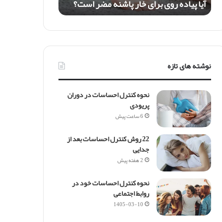
آیا پیاده روی برای خار پاشنه مضر است؟
و
ی
ب
ر
ا
ی
نوشته های تازه
خ
ا
ر
نحوه کنترل احساسات در دوران
پ
پریودی
ا
6 ساعت پیش
ش
ن
22 روش کنترل احساسات بعد از
ه
جدایی
م
ض
2 هفته پیش
ر
ا
نحوه کنترل احساسات خود در
س
روابط اجتماعی
ت
1405-03-10
؟