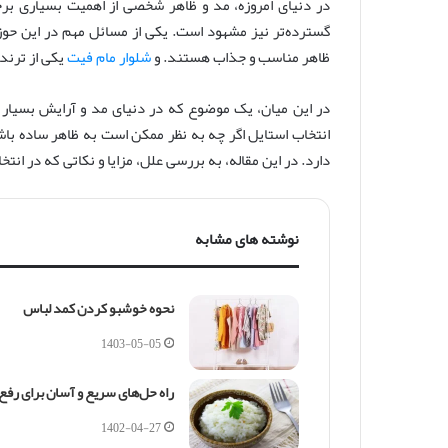
در دنیای امروزه، مد و ظاهر شخصی از اهمیت بسیاری برخ
س
ا
گسترده‌تر نیز مشهود است. یکی از مسائل مهم در این حوزه
ل
ظاهر مناسب و جذاب هستند. و
شلوار مام فیت
یکی از ترند
ا
ی
در این میان، یک موضوع که در دنیای مد و آرایش بسیار ب
م
انتخاب استایل اگر چه به نظر ممکن است به ظاهر ساده باش
ی
دارد. در این مقاله، به بررسی علل، مزایا و نکاتی که در انت
ل
نوشته های مشابه
نحوه خوشبو کردن کمد لباس
1403-05-05
راه حل‌های سریع و آسان برای رف
1402-04-27