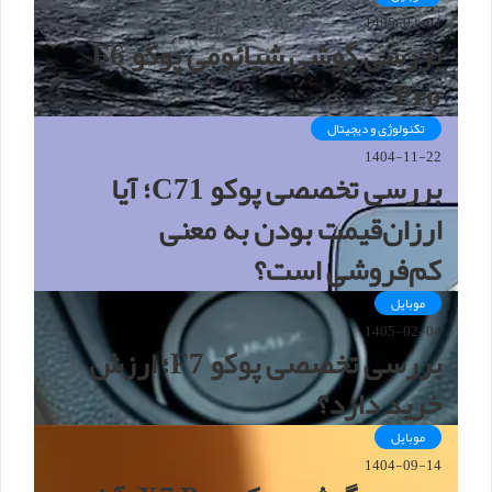
1405-02-04
بررسی گوشی شیائومی پوکو F6
Pro
تکنولوژی و دیجیتال
1404-11-22
بررسی تخصصی پوکو C71؛ آیا
ارزان‌قیمت بودن به معنی
کم‌فروشی است؟
موبایل
1405-02-04
بررسی تخصصی پوکو F7؛ ارزش
خرید دارد؟
موبایل
1404-09-14