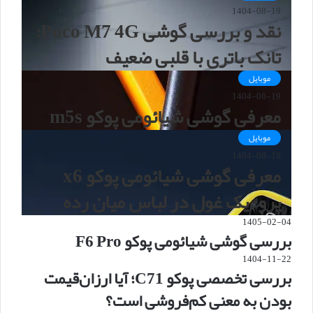
1404-08-19
نقد و بررسی گوشی Poco M7 4G:
تانک باتری با قلبی ضعیف
موبایل
1404-08-19
معرفی گوشی شیائومی پوکو m5s
موبایل
1404-08-19
معرفی گوشی شیائومی پوکو x6
پرو؛ یک غول در لباس میان رده
1405-02-04
بررسی گوشی شیائومی پوکو F6 Pro
1404-11-22
بررسی تخصصی پوکو C71؛ آیا ارزان‌قیمت
بودن به معنی کم‌فروشی است؟