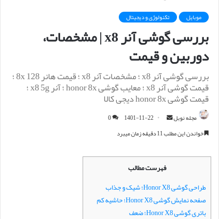
موبایل
تکنولوژی و دیجیتال
بررسی گوشی آنر x8 | مشخصات،
دوربین و قیمت
بررسی گوشی آنر x8 ؛ مشخصات آنر x8 ؛ قیمت هانر 8x 128 ؛
قیمت گوشی آنر x8 ؛ معایب گوشی honor 8x ؛ آنر x8 5g ؛
قیمت گوشی honor 8x دیجی کالا
مجله نوبل
ا
1401-11-22
0
ر
خواندن این مطلب 11 دقیقه زمان میبرد
س
ا
ل
فهرست مطالب
ا
طراحی گوشی Honor X8؛ شیک و جذاب
ی
صفحه نمایش گوشی Honor X8؛ حاشیه کم
م
ی
باتری گوشی Honor X8؛ ضعف