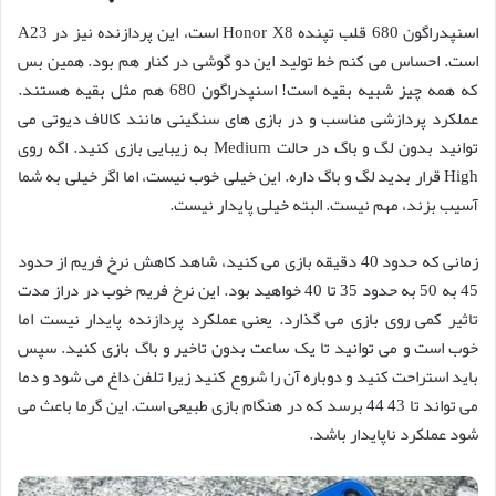
اسنپدراگون 680 قلب تپنده Honor X8 است، این پردازنده نیز در A23
است. احساس می کنم خط تولید این دو گوشی در کنار هم بود. همین بس
که همه چیز شبیه بقیه است! اسنپدراگون 680 هم مثل بقیه هستند.
عملکرد پردازشی مناسب و در بازی های سنگینی مانند کالاف دیوتی می
توانید بدون لگ و باگ در حالت Medium به زیبایی بازی کنید. اگه روی
High قرار بدید لگ و باگ داره. این خیلی خوب نیست، اما اگر خیلی به شما
آسیب بزند، مهم نیست. البته خیلی پایدار نیست.
زمانی که حدود 40 دقیقه بازی می کنید، شاهد کاهش نرخ فریم از حدود
45 به 50 به حدود 35 تا 40 خواهید بود. این نرخ فریم خوب در دراز مدت
تاثیر کمی روی بازی می گذارد. یعنی عملکرد پردازنده پایدار نیست اما
خوب است و می توانید تا یک ساعت بدون تاخیر و باگ بازی کنید. سپس
باید استراحت کنید و دوباره آن را شروع کنید زیرا تلفن داغ می شود و دما
می تواند تا 43 44 برسد که در هنگام بازی طبیعی است. این گرما باعث می
شود عملکرد ناپایدار باشد.