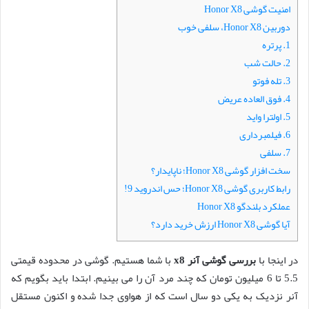
ل
امنیت گوشی Honor X8
دوربین Honor X8، سلفی خوب
1. پرتره
2. حالت شب
3. تله فوتو
4. فوق العاده عریض
5. اولترا واید
6. فیلمبرداری
7. سلفی
سخت افزار گوشی Honor X8؛ ناپایدار؟
رابط کاربری گوشی Honor X8؛ حس اندروید 9!
عملکرد بلندگو Honor X8
آیا گوشی Honor X8 ارزش خرید دارد؟
در اینجا با
بررسی گوشی آنر x8
با شما هستیم. گوشی در محدوده قیمتی
5.5 تا 6 میلیون تومان که چند مرد آن را می بینیم. ابتدا باید بگویم که
آنر نزدیک به یکی دو سال است که از هواوی جدا شده و اکنون مستقل