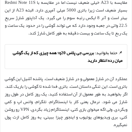
مقایسه با A23 خیلی ضعیف نیست اما در مقایسه با Redmi Note 11S
بسیار ضعیف است زیرا باتری 5000 میلی آمپری دارد. البته A23 از این
بهتر است و آنر 8 ایکس رتبه سوم را می گیرد. یک آداپتور شارژ سریع
22.5 واتی در جعبه وجود دارد که می تواند گوشی را در حدود یک ساعت و
یک ربع تا یک ساعت و بیست دقیقه به طور کامل شارژ کند.
📌 حتما بخوانید:
بررسی جی پلاس q20؛ همه چیزی که از یک گوشی
میان رده انتظار دارید
عملکرد آن در شارژ معمولی و در شارژ ضعیف است. پاشنه آشیل این گوشی
باتری است. این تنگی داستان است. باتری فدا شده تا گوشی را باریک کند.
اگر بخواهید به طور معمول از آن استفاده کنید، یک روز کامل در طول روز
شارژ می شود. نرمال یعنی کار با اینستاگرام، تلگرام، واتس اپ و کمی
وبگردی. ولی اگه میخوای بازی کنی، اینستاگرام زیاد بگردی، VPN رو روشن
کنی، بری ویدیوهای یوتیوب و اینجور چیزا ببینی، یه روز کامل ازت پول
نمیگیره.