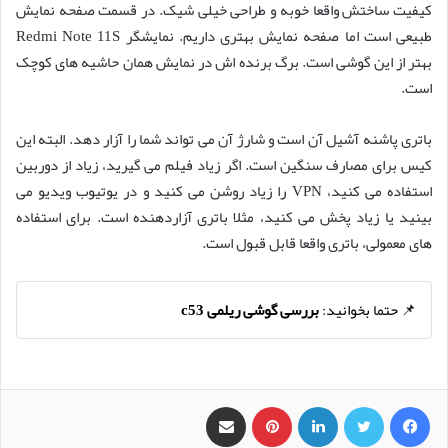
کیفیت ساختش واقعا خوبه و طراحی خیلی شیک. در قسمت صفحه نمایش
طبیعی است اما صفحه نمایش بهتری داریم. نمایشگر Redmi Note 11S
بهتر از این گوشی است. برگ برنده اش در نمایش همان حاشیه های کوچک
است.
باتری پاشنه آشیل آن است و شارژ آن می تواند شما را آزار دهد. البته این
کیس برای مصارف سنگین است. اگر زیاد فیلم می گیرید، زیاد از دوربین
استفاده می کنید، VPN را زیاد روشن می کنید و در یوتیوب ویدیو می
بینید یا زیاد پخش می کنید، مثلا باتری آزاردهنده است. برای استفاده
های معمولی، باتری واقعا قابل قبول است.
📌 حتما بخوانید:
بررسی گوشی ریلمی c53
فیس بوک
X
لینکدین
‫پین‌ترست
اشتراک گذاری از طریق ایمیل