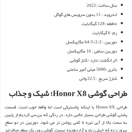
سال ساخت :2022
اندروید : 11 بدون سرویس های گوگل
حافظه :128 گیگابایت
رم: 6 گیگابایت
دوربین : 64/5/2/2 مگاپیکسل
دوربین سلفی : 16 مگاپیکسل
اثر انگشت :دارد /کنار گوشی
باتری :5000 میلی آمپر ساعتی
شارژ سریع : 22.5 واتی
طراحی گوشی Honor X8؛ شیک و جذاب
طراحی Honor 8X با اینکه پلاستیکی است اما واقعا خوب است. قسمت
پشتی گوشی طراحی بسیار جالبی دارد. در رنگی که بررسی کردیم از پایین
به سمت بالا از آبی تیره تا کمی روشن تر می شود. دوربین در دو سطح
بیرون زده که خیلی زیاد و آزاردهنده نیست. گوشی روی یک سطح صاف لیز