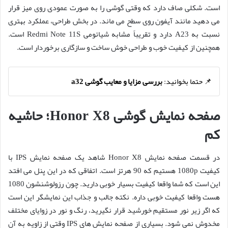
است. شکلی صاف دارد که وقتی گوشی را به صورت عمودی روی میز قرار
می دهید مانند آیفون روی سطح می ماند. در بخش طراحی، عملکرد بهتری
نسبت به A23 دارد و تقریباً مشابه شیائومی Redmi Note 11S است.
همچنین از کیفیت خوب و طراحی خوش ساخت و سازگاری برخوردار است.
📌 حتما بخوانید:
بررسی مزایا و معایب گوشی a32
صفحه نمایش گوشی Honor X8؛ حاشیه
کم
در قسمت صفحه نمایش Honor X8 شاهد یک صفحه نمایش IPS با
کیفیت 1080p هستیم که 90 هرتز است. اتفاقی که در این پنل می افتد
این است که شما واقعا کیفیت بسیار خوبی دارید. چون رزولوشنشون 1080
هست واقعا کیفیت خوبی داره. نکته جالب و جذاب این نمایشگر این است
که اگر زیر نور مستقیم خورشید قرار نگیرید، رنگ و نور در زوایای مختلف
مخدوش نمی شود. بسیاری از صفحه نمایش های IPS وقتی از زاویه به آن