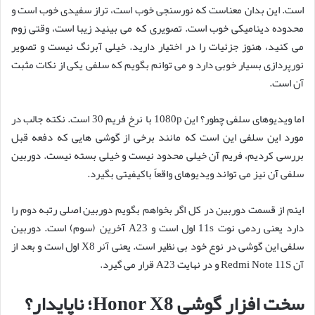
است. این بدان معناست که نورسنجی خوب است، تراز سفیدی خوب است و
محدوده دینامیکی خوب است. تصویری که می بینید زیبا است، وقتی زوم
می کنید، هنوز جزئیات را در اختیار دارید. خیلی آبرنگ نیست و تصویر
نورپردازی بسیار خوبی دارد و می توانم بگویم که سلفی یکی از نکات مثبت
آن است.
اما ویدیوهای سلفی چطور؟ این 1080p با نرخ فریم 30 است. نکته جالب در
مورد این سلفی این است که مانند برخی از گوشی هایی که دفعه قبل
بررسی کردیم، فریم آن خیلی محدود نیست و خیلی بسته نیست. دوربین
سلفی آن نیز می تواند ویدیوهای واقعاً باکیفیتی بگیرد.
اینم از قسمت دوربین در کل اگر بخواهم بگویم دوربین اصلی رتبه دوم را
دارد یعنی ردمی نوت 11s اول است و A23 آخرین (سوم) است. دوربین
سلفی این گوشی در نوع خود بی نظیر است. یعنی آنر X8 اول است و بعد از
آن Redmi Note 11S و در نهایت A23 قرار می گیرد.
سخت افزار گوشی Honor X8؛ ناپایدار؟