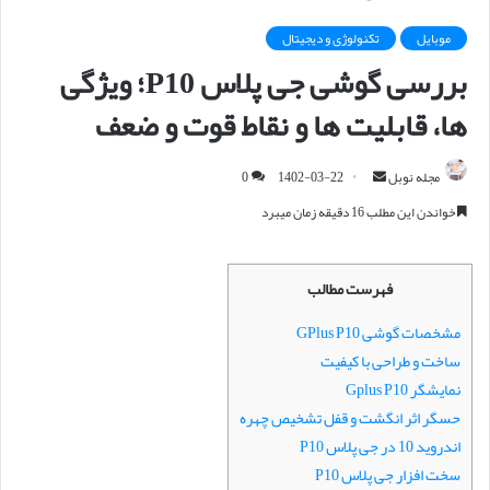
موبایل
تکنولوژی و دیجیتال
بررسی گوشی جی پلاس P10؛ ویژگی
ها، قابلیت ها و نقاط قوت و ضعف
مجله نوبل
ا
1402-03-22
0
ر
خواندن این مطلب 16 دقیقه زمان میبرد
س
ا
ل
فهرست مطالب
ا
مشخصات گوشی GPlus P10
ی
ساخت و طراحی با کیفیت
م
ی
نمایشگر Gplus P10
ل
حسگر اثر انگشت و قفل تشخیص چهره
اندروید 10 در جی پلاس P10
سخت افزار جی پلاس P10