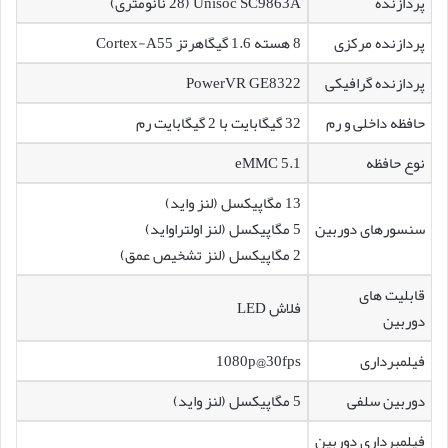
پردازنده
Unisoc SC9863A (28 نانومتری)
پردازنده مرکزی
8 هسته 1.6 گیگاهرتز Cortex-A55
پردازنده گرافیکی
PowerVR GE8322
حافظه داخلی و رم
32 گیگابایت با 2 گیگابایت رم
نوع حافظه
eMMC 5.1
13 مگاپیکسل (لنز واید)
سنسورهای دوربین
5 مگاپیکسل (لنز اولتراواید)
2 مگاپیکسل (لنز تشخیص عمق)
قابلیت های
فلاش LED
دوربین
فیلمبرداری
1080p@30fps
دوربین سلفی
5 مگاپیکسل (لنز واید)
فیلمبرداری دوربین