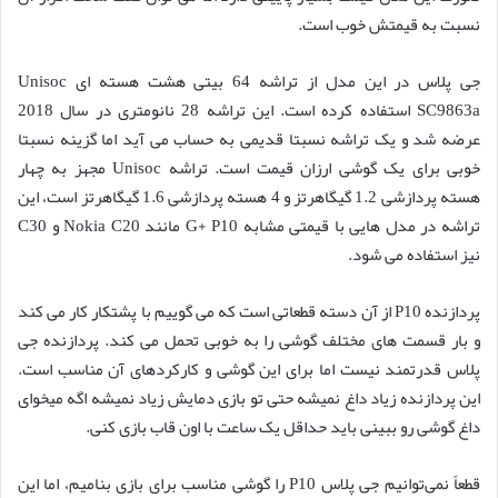
نسبت به قیمتش خوب است.
جی پلاس در این مدل از تراشه 64 بیتی هشت هسته ای Unisoc
SC9863a استفاده کرده است. این تراشه 28 نانومتری در سال 2018
عرضه شد و یک تراشه نسبتا قدیمی به حساب می آید اما گزینه نسبتا
خوبی برای یک گوشی ارزان قیمت است. تراشه Unisoc مجهز به چهار
هسته پردازشی 1.2 گیگاهرتز و 4 هسته پردازشی 1.6 گیگاهرتز است، این
تراشه در مدل هایی با قیمتی مشابه G+ P10 مانند Nokia C20 و C30
نیز استفاده می شود.
پردازنده P10 از آن دسته قطعاتی است که می گوییم با پشتکار کار می کند
و بار قسمت های مختلف گوشی را به خوبی تحمل می کند. پردازنده جی
پلاس قدرتمند نیست اما برای این گوشی و کارکردهای آن مناسب است.
این پردازنده زیاد داغ نمیشه حتی تو بازی دمایش زیاد نمیشه اگه میخوای
داغ گوشی رو ببینی باید حداقل یک ساعت با اون قاب بازی کنی.
قطعاً نمی‌توانیم جی پلاس P10 را گوشی مناسب برای بازی بنامیم، اما این