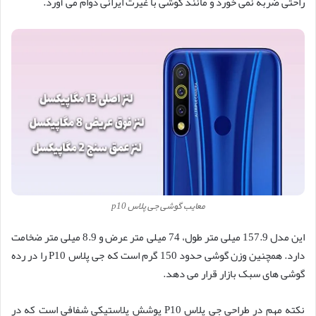
راحتی ضربه نمی خورد و مانند گوشی با غیرت ایرانی دوام می آورد.
معایب گوشی جی پلاس p10
این مدل 157.9 میلی متر طول، 74 میلی متر عرض و 8.9 میلی متر ضخامت
دارد. همچنین وزن گوشی حدود 150 گرم است که جی پلاس P10 را در رده
گوشی های سبک بازار قرار می دهد.
نکته مهم در طراحی جی پلاس P10 پوشش پلاستیکی شفافی است که در