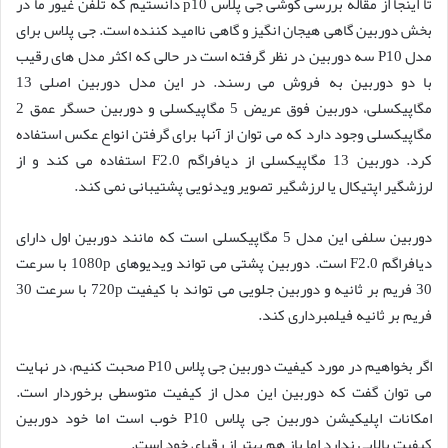
تا اینجا از مقاله بررسی گوشی جی پلاس p10 دانستیم که تلفن غیور ما در
بخش دوربین گاهی هیجان انگیز و گاهی ناامید کننده است. جی پلاس برای
مدل P10 سه دوربین در نظر گرفته است در حالی که اکثر مدل های رقیب
با دو دوربین به فروش می رسند. در این مدل دوربین اصلی 13
مگاپیکسلی، دوربین فوق عریض 5 مگاپیکسلی و دوربین حسگر عمق 2
مگاپیکسلی وجود دارد که می توان از آنها برای گرفتن انواع عکس استفاده
کرد. دوربین 13 مگاپیکسلی از دیافراگم F2.0 استفاده می کند و از
لرزشگیر اپتیکال یا لرزشگیر تصویر ویدئویی پشتیبانی نمی کند.
دوربین سلفی این مدل 5 مگاپیکسلی است که مانند دوربین اول دارای
دیافراگم F2.0 است. دوربین پشتی می تواند ویدیوهای 1080p با سرعت
30 فریم بر ثانیه و دوربین جلویی می تواند با کیفیت 720p با سرعت 30
فریم بر ثانیه فیلمبرداری کند.
اگر بخواهیم در مورد کیفیت دوربین جی پلاس P10 صحبت کنیم، در نهایت
می توان گفت که دوربین این مدل از کیفیت متوسطی برخوردار است.
امکانات اپلیکیشن دوربین جی پلاس P10 خوب است اما خود دوربین
کیفیت بالایی ندارد اما باز هم بهتر از رقبای خود است.