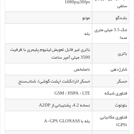
1080p@30fps
سلفی
بلندگو
مونو
جک 3.5 میلی متری
بله
صدا
باتری غیر قابل تعویض لیتیوم پلیمری با ظرفیت
باتری
3500 میلی آمپر ساعت
شارژدهی
نامشخص
حسگر
حسگر اثرانگشت (پشت گوشی)، شتاب‌سنج
فناوری شبکه
GSM / HSPA / LTE
بلوتوث
نسخه 4.2، پشتیبانی از A2DP
فناوری مکانیابی
بله با A-GPS, GLONASS
(GPS)