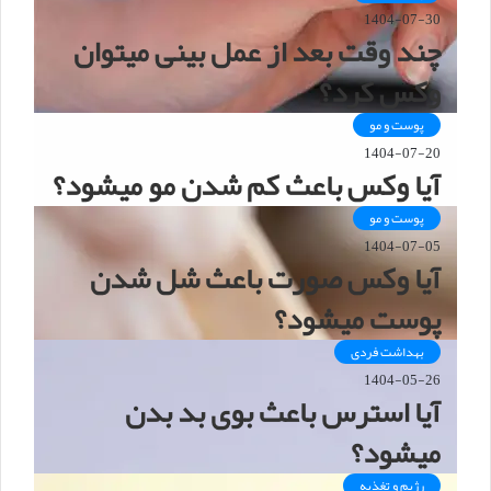
1404-07-30
چند وقت بعد از عمل بینی میتوان
وکس کرد؟
پوست و مو
1404-07-20
آیا وکس باعث کم شدن مو میشود؟
پوست و مو
1404-07-05
آیا وکس صورت باعث شل شدن
پوست میشود؟
بهداشت فردی
1404-05-26
آیا استرس باعث بوی بد بدن
میشود؟
رژیم و تغذیه