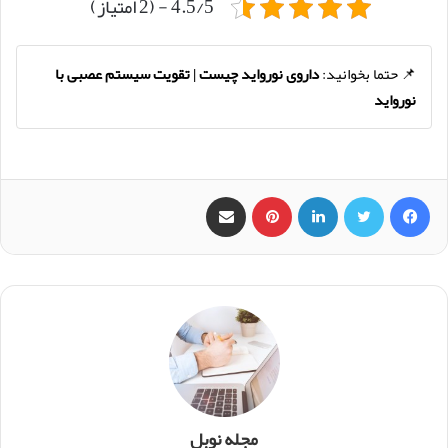
4.5/5 - (2 امتیاز)
📌 حتما بخوانید:
داروی نورواید چیست | تقویت سیستم عصبی با
نورواید
فیس بوک
X
لینکدین
‫پین‌ترست
اشتراک گذاری از طریق ایمیل
مجله نوبل