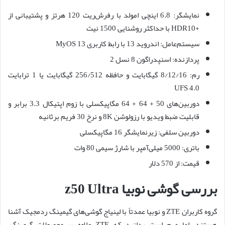
نمایشگر: 6.8 اینچی امولد با رفرش‌ریت 120 هرتز و پشتیبانی از
+HDR10 با حداکثر روشنایی 1500 نیت
سیستم‌عامل: اندروید 13 با رابط کاربری MyOS 13
پردازنده: اسنپدراگون 8 نسل 2
رم: 8/12/16 گیگابایت و حافظه 256/512 گیگابایت یا 1 ترابایت
UFS 4.0
دوربین‌های 50 + 64 + 64 مگاپیکسلی با زوم اپتیکال 3.3 برابر و
قابلیت ضبط ویدیو با رزولوشن 8K و نرخ 30 فریم برثانیه
دوربین سلفی: زیرنمایشگر 16 مگاپیکسلی
باتری: 5000 میلی‌آمپر با شارژ سیمی 80 وات
قیمت: از 570 دلار
بررسی گوشی نوبیا z50 Ultra
گروه کاربران ZTE و نوبیا عمدتاً با لینیاج گوشی‌های گیمینگ ردمجیک آشنا
هستند، اما مهم است بدانید که ZTE علاوه بر محصولات گیمینگ،