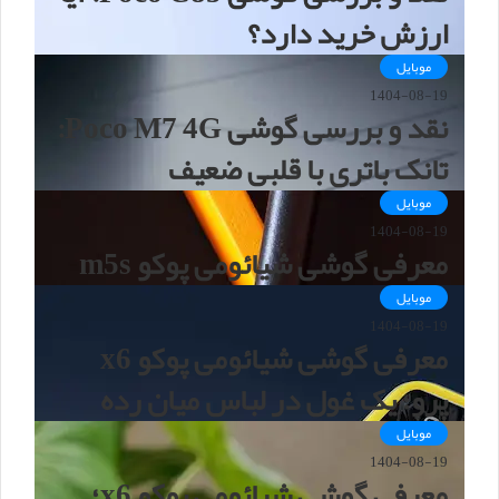
ارزش خرید دارد؟
موبایل
1404-08-19
نقد و بررسی گوشی Poco M7 4G:
تانک باتری با قلبی ضعیف
موبایل
1404-08-19
معرفی گوشی شیائومی پوکو m5s
موبایل
1404-08-19
معرفی گوشی شیائومی پوکو x6
پرو؛ یک غول در لباس میان رده
موبایل
1404-08-19
معرفی گوشی شیائومی پوکو x6؛