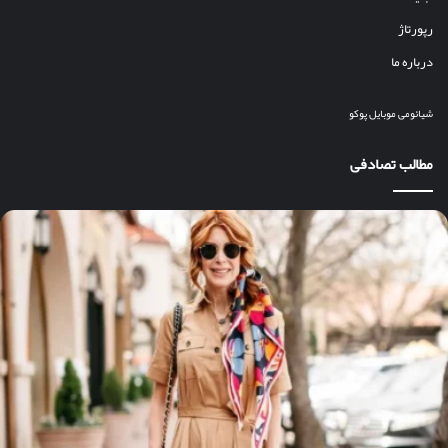
رپورتاژ
درباره ما
شیائومی
موبایل
پوکو
مطالب تصادفی