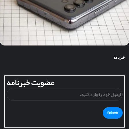
خبرنامه
عضویت خبرنامه
ایمی
خود
را
وارد
کنید