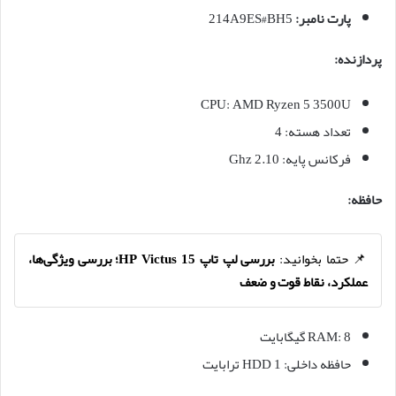
پارت نامبر:
214A9ES#BH5
پردازنده:
CPU: AMD Ryzen 5 3500U
تعداد هسته: 4
فرکانس پایه: 2.10 Ghz
حافظه:
📌 حتما بخوانید:
بررسی لپ تاپ HP Victus 15؛ بررسی ویژگی‌ها،
عملکرد، نقاط قوت و ضعف
RAM: 8 گیگابایت
حافظه داخلی: HDD 1 ترابایت