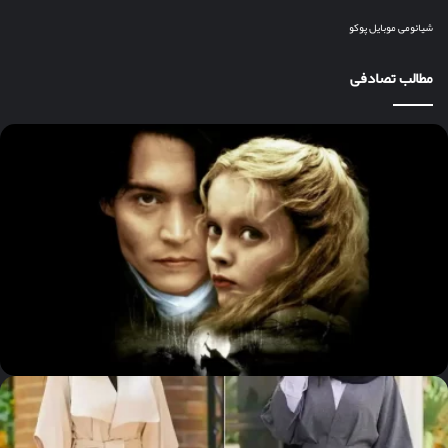
شیائومی
موبایل
پوکو
مطالب تصادفی