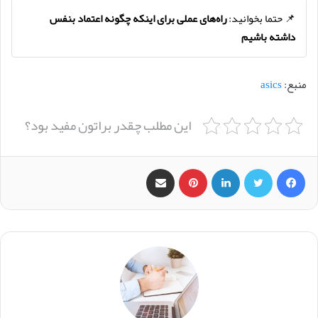
📌 حتما بخوانید:
راه‌های عملی برای اینکه چگونه اعتماد بنفس
داشته باشیم
منبع:
asics
این مطلب چقدر براتون مفید بود؟
فیس بوک
X
لینکدین
‫پین‌ترست
اشتراک گذاری از طریق ایمیل