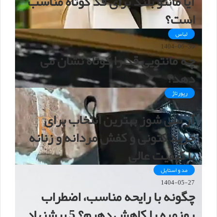
آیا مانتو بلند برای قد کوتاه مناسب
است؟
لباس
1404-06-30
چه مانتویی قد را کوتاه نشان می
دهد؟
رپورتاژ
1404-05-28
آر سی شوز بهترین انتخاب برای
خرید کتونی و کفش مردانه و زنانه
با کیفیت عالی
مد و استایل
1404-05-27
چگونه با رایحه مناسب، اضطراب
روزمره را کاهش دهیم؟ 5 پیشنهاد