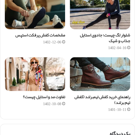
شلوار لگ چیست؛ جادوی استایل
مشخصات کفش پرفکت استپس
جذاب و شیک
1402-12-06
1402-04-16
راهنمای خرید کفش تیمبرلند (کفش
تفاوت مد و استایل چیست؟
تیم برلند)
1402-10-08
1401-10-11
یک دیدگاه