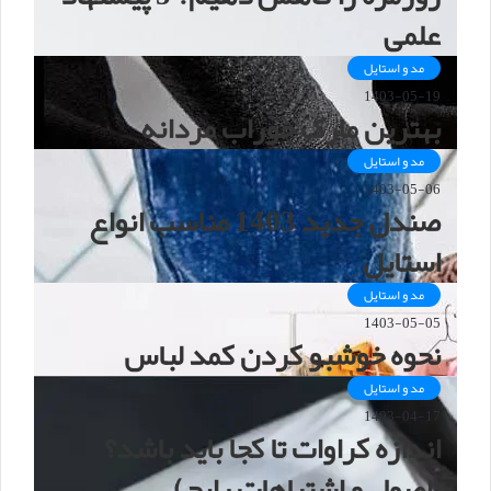
علمی
مد و استایل
1403-05-19
بهترین مارک جوراب مردانه
مد و استایل
1403-05-06
صندل جدید 1403 مناسب انواع
استایل
مد و استایل
1403-05-05
نحوه خوشبو کردن کمد لباس
مد و استایل
1403-04-17
اندازه کراوات تا کجا باید باشد؟
(اصول و اشتباهات رایج)