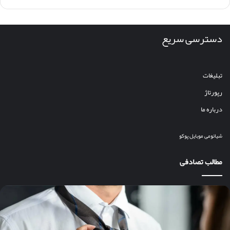
دسترسی سریع
تبلیغات
رپورتاژ
درباره ما
شیائومی
موبایل
پوکو
مطالب تصادفی