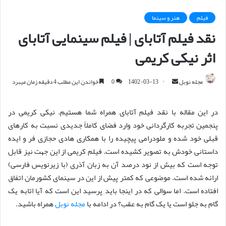
فیلم
هنر و سینما
نقد فیلم آتابای | فیلم سینمایی آتابای
اثر نیکی کریمی
مجله نوبل
ا
1402-03-13
0
خواندن این مطلب 4 دقیقه زمان میبرد
ر
س
در این مقاله با نقد فیلم آتابای همراه شما هستیم. نیکی کریمی در
ا
پنجمین تجربه کارگردانی خود وارد فضای کاملاً جدیدی نسبت به کارهای
ل
قبلی خود شده و ملودرامی پیچیده را با همکاری هادی حجازی فر و ایده
ا
داستانی خودش به تصویر کشیده است. فیلم کریمی از این جهت نیز قابل
ی
توجه است که بیش از نود درصد آن به زبان آذری (با زیرنویس فارسی)
م
ارائه شده است. موضوعی که کمتر پیش از این در سینمای کشورمان اتفاق
ی
افتاده است. اما سوالی که در اینجا باید پرسید این است که آیا اتابه یک
ل
گام به جلو است یا یک گام به عقب؟ در ادامه با
مجله نوبل
همراه باشید.