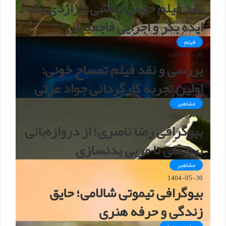
نقد فیلم حوض نقاشی؛ تراژدی یک
ایده بکر و اجرایی فاجعه‌بار
فیلم
1404-07-26
بررسی و نقد فیلم تمساح خونی:
اولین تجربه کارگردانی جواد عزتی
مشاهیر
1404-07-14
بیوگرافی رضا ناصری؛ از دروازه‌بانی
تیم ملی تا مربی بدنسازی
مشاهیر
1404-05-30
بیوگرافی تیموتی شالامی؛ حایق
زندگی و حرفه هنری