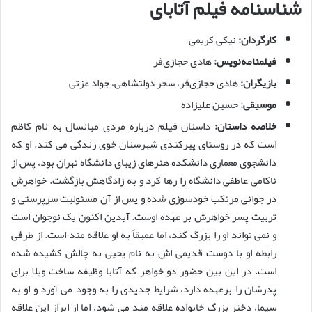
شناسنامه فیلم آتابای
کارگردان:‌
نیکی کریمی
فیلمنامه‌نویس:
هادی حجازی‌فر
بازیگران:
هادی حجازی‌فر، سحر دولتشاهی، جواد عزتی
موسیقی:
حسین علیزاده
خلاصه داستان:
داستان فیلم درباره مردی میانسال به نام کاظم
است که در روستای پیرکندی شهرستان خوی زندگی می کند. او که
دانشجوی معماری دانشکده هنرهای زیبای دانشگاه تهران بود، پس از
ناکامی عاطفی دانشگاه را رها کرد و به زادگاهش بازگشت. خواهرش
در جوانی مرتکب خودسوزی شده و پس از آن مسئولیت سرپرستی و
تربیت پسر خواهرش بر عهده اوست. آیدین اکنون یک نوجوان است
و نمی تواند او را بزرگ کند، اما عمیقاً به او علاقه مند است. از طرفی
رابطه او با دوست قدیمی اش به نام یحیی به چالش کشیده شده
است. در این بین حضور دو خواهر که آتابا وظیفه ساخت ویلا برای
پدرشان را برعهده دارد، شرایط جدیدی را به وجود می آورد و او به
سیما، دختر بزرگ خانواده علاقه مند می شود، اما از ابراز این علاقه