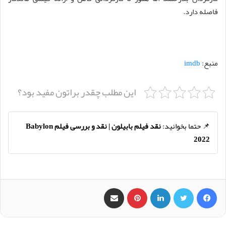
فاصله دارد.
منبع:
imdb
این مطلب چقدر براتون مفید بود؟
📌 حتما بخوانید:
نقد فیلم بابیلون | نقد و بررسی فیلم Babylon
2022
فیس بوک
X
لینکدین
‫پین‌ترست
اشتراک گذاری از طریق ایمیل