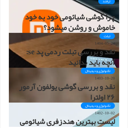
ترفند
1404-06-05
چرا گوشی شیائومی خود به خود
خاموش و روشن میشود؟
تبلت
1404-05-24
نقد و بررسی تبلت ردمی پد se:
آنچه باید بدانید
تکنولوژی و دیجیتال
1403-10-20
نقد و بررسی گوشی یولفون آرمور
۲۶ اولترا
تکنولوژی و دیجیتال
1402-10-02
لیست بهترین هندزفری شیائومی