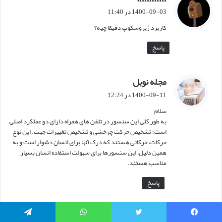
ف
1400-09-03 در 11:40
ت
کاربرد ژیروسکوپ دقیقا چیه؟
:
پاسخ
مجله نوبل
گ
ف
1400-09-11 در 12:24
ت
سلام
:
به طور کلی این سنسور در تلفن های همراه دارای دو عملکرد اصلی
است: تشخیص حرکت چرخشی و تشخیص تغییرات جهت. این نوع
حرکات، حرکاتی هستند که درک آنها برای انسان دشوار است و به
همین دلیل، این سنسورها برای سهولت استفاده انسان بسیار
مناسب هستند.
پاسخ