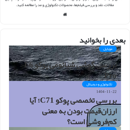
مقالات، نقد و بررسی فیلم‌ها، محصولات تکنولوژی و مد را مطالعه کنید.
و
ب
س
ا
بعدی را بخوانید
ی
ت
موبایل
1405-02-04
بررسی گوشی شیائومی پوکو F6
Pro
تکنولوژی و دیجیتال
1404-11-22
بررسی تخصصی پوکو C71؛ آیا
ارزان‌قیمت بودن به معنی
کم‌فروشی است؟