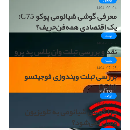
موبایل
1404-09-04
معرفی گوشی شیائومی پوکو C75:
یک اقتصادی همه‌فن‌حریف؟
تبلت
1404-08-09
نقد و بررسی تبلت وان پلاس پد پرو
تبلت
1404-07-25
بررسی تبلت ویندوزی فوجیتسو
Q508
ترفند
1404-07-09
چرا گوشی شیائومی به تلویزیون
وصل نمی‌شود؟