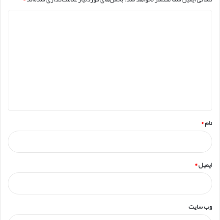
د
ی
د
گ
ا
ه
*
نام
*
ایمیل
*
وب‌ سایت