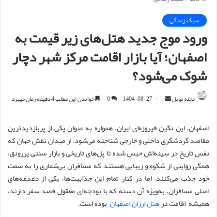
سبک زندگی
ورود موج جدید هتل‌های زیر قیمت به
اصفهان؛ آیا بازار اقامت مرکز شهر دچار
شوک می‌شود؟
مجله نوبل
ا
1404-08-27
0
خواندن این مطلب 4 دقیقه زمان میبرد
ر
س
اصفهان، این نگین فیروزه‌ای ایران، همواره به عنوان یکی از پربازدیدترین
ا
مقاصد گردشگری داخلی و خارجی شناخته می‌شود. از میدان نقش جهان که
ل
نفس تاریخ در سینه‌اش حبس شده تا پل‌های تاریخی و بازار سنتی پررونق،
ا
همگی روایتی از شکوه و زیبایی هستند که مسافران بی‌شماری را به سمت
ی
خود جذب می‌کنند. اما در کنار تمام این جذابیت‌ها، یکی از دغدغه‌های
م
اصلی مسافران، به‌ویژه آن دسته که با بودجه‌ای معقول قصد سفر دارند،
ی
همیشه اقامت در
هتل ارزان اصفهان
بوده است.
ل