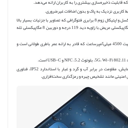
دوربین: دوربین سه‌گانه با سنسور اصلی 108 مگاپیکسل و اپتیکال زوم 8 برابری فتوگرافی که تصاویر با جزئیات بسیار بالا
را به دست می‌دهد. علاوه بر این، دارای دوربین 16 مگاپیکسلی عریض با زاویه دید 119 درجه و دوربین 8 مگاپیکسلی تله
باتری: باتری لیتیوم-پلیمری غیرقابل تعویض با ظرفیت 4500 میلی‌آمپرساعت که قادر به ارائه عمر باطری طولانی است و
سایر ویژگی‌ها: حضور حسگر اثرانگشت در صفحه نمایش، مقاومت در برابر آب و گرد و غبار با استاندارد IP52، فناوری