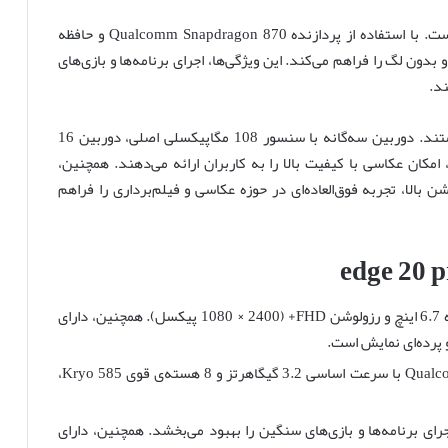
همچنین، عملکرد قدرتمند این گوشی نیز قابل تحسین است. با استفاده از پردازنده Qualcomm Snapdragon 870 و حافظه
 توانایی پردازش سریع و بدون لگ را فراهم می‌کند. این ویژگی‌ها، اجرای برنامه‌ها و بازی‌های
د.
دوربین‌های پیشرفته نیز یکی از نقاط قوت این گوشی هستند. دوربین سه‌گانه با سنسور 108 مگاپیکسلی اصلی، دوربین 16
سلی تله فتوگرافی، امکان عکاسی با کیفیت بالا را به کاربران ارائه می‌دهند. همچنین،
تصاویر با رزولوشن بالا، تجربه فوق‌العاده‌ای در حوزه عکاسی و فیلم‌برداری را فراهم
صفحه نمایش: صفحه نمایش OLED منحنی با اندازه 6.7 اینچ و رزولوشن FHD+ (1080 × 2400 پیکسل). همچنین، دارای
پردازنده: مجهز به پردازنده Qualcomm Snapdragon 870 با سرعت اساسی 3.2 گیگاهرتز و 8 هسته‌ی قوی Kryo 585،
ابایت حافظه RAM که قابلیت اجرای برنامه‌ها و بازی‌های سنگین را بهبود می‌بخشد. همچنین، دارای