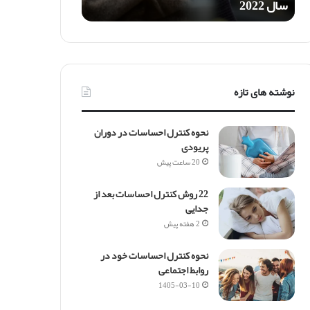
سال 2022
ی
ل
ی
(
E
m
نوشته های تازه
i
l
y
نحوه کنترل احساسات در دوران
)
پریودی
|
20 ساعت پیش
ا
م
22 روش کنترل احساسات بعد از
ی
جدایی
ل
ی
2 هفته پیش
م
ح
نحوه کنترل احساسات خود در
ص
روابط اجتماعی
و
1405-03-10
ل