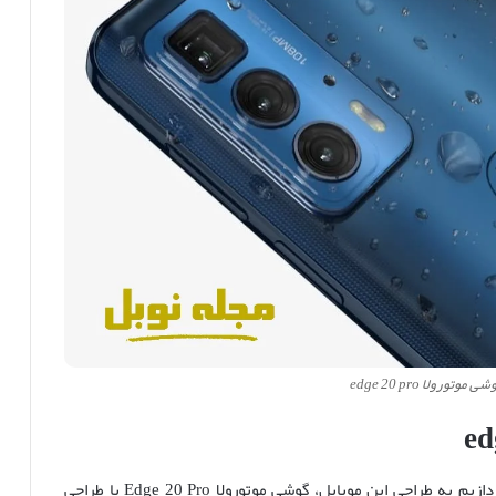
تورولا edge 20 pro
میپردازیم به طراحی این موبایل، گوشی موتورولا Edge 20 Pro با طراحی