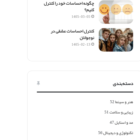
س
چگونه احساسات خود را کنترل
ا
کنیم؟
ل
1405-03-05
2
0
کنترل احساسات عشقی در
2
نوجوانان
2
1405-02-13
دسته‌بندی
هنر و سینما
52
زیبایی و سلامت
51
مد و استایل
47
تکنولوژی و دیجیتال
56