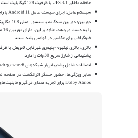
حافظه داخلی UFS 3.1 با ظرفیت 128 گیگابایت است که قابلیت ذخیره‌سازی بیشتری را به کاربران ارائه می‌دهد.
سیستم عامل: اجرای سیستم عامل Android 11 با رابط کاربری نزدیک به پاک و بدون اضافات غیرضروری.
فتوگرافی برای عکاسی در فواصل بلند است.
پشتیبانی از شارژ سریع 30 وات را دارد.
اتصالات: شامل پشتیبانی از شبکه‌های 5G، Wi-Fi 802.11 a/b/g/n/ac/6، بلوتوث 5.2، NFC و USB-C است.
Dolby Atmos برای تجربه صدای فراگیر و قابلیت‌های امنیتی مانند تشخیص چهره و رمزگذاری سخت‌افزاری.