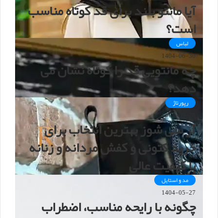
آیا مانتو بلند برای قد کوتاه مناسب
است؟
لباس
1404-06-30
چه مانتویی قد را کوتاه نشان می
دهد؟
رپورتاژ
1404-05-28
آر سی شوز بهترین انتخاب برای
خرید کتونی و کفش مردانه و زنانه
با کیفیت عالی
مد و استایل
1404-05-27
چگونه با رایحه مناسب، اضطراب