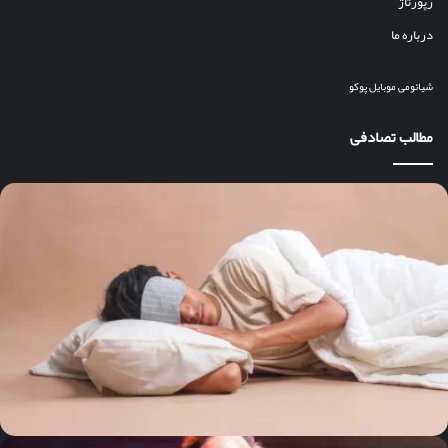
رپورتاژ
درباره ما
شیائومی
موبایل
پوکو
مطالب تصادفی