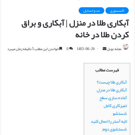
اکسسوری
مد و استایل
آبکاری طلا در منزل | آبکاری و براق
کردن طلا در خانه
مجله نوبل
ا
1403-06-26
0
خواندن این مطلب 5 دقیقه زمان میبرد
ر
س
فهرست مطالب
ا
ل
آبکاری طلا چیست؟
ا
آبکاری طلا در منزل
ی
آماده سازی سطح
م
تمیزکاری کامل
ی
شستشو
ل
لایه آستر را اعمال کنید
شستشوی دوم