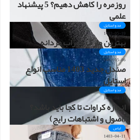
روزمره را کاهش دهیم؟ 5 پیشنهاد
علمی
مد و استایل
1403-05-19
بهترین مارک جوراب مردانه
مد و استایل
1403-05-06
صندل جدید 1403 مناسب انواع
استایل
مد و استایل
1403-04-17
اندازه کراوات تا کجا باید باشد؟
(اصول و اشتباهات رایج)
لباس
1403-04-11