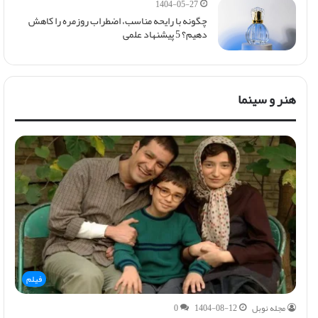
1404-05-27
چگونه با رایحه مناسب، اضطراب روزمره را کاهش
دهیم؟ 5 پیشنهاد علمی
هنر و سینما
فیلم
مجله نوبل
1404-08-12
0