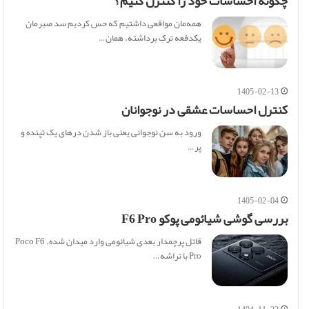
چگونه احساسات خود را کنترل کنیم؟
همه‌مان مواقعی داشتیم که حس کردیم سد صبرمان
یکدفعه ترک برداشته. همان…
1405-02-13
کنترل احساسات عشقی در نوجوانان
ورود به سن نوجوانی یعنی باز شدن درهای یک تپنده و
پر…
1405-02-04
بررسی گوشی شیائومی پوکو F6 Pro
قاتل پرچمدار بعدی شیائومی وارد میدان شده. Poco F6
Pro با تراشه…