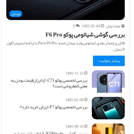
موبایل
مجله نوبل
1405-02-04
0
بررسی گوشی شیائومی پوکو F6 Pro
قاتل پرچمدار بعدی شیائومی وارد میدان شده. Poco F6 Pro با تراشه اسنپدراگون
8 نسل…
بیشتر بخوانید »
1404-11-22
بررسی تخصصی پوکو C71؛ آیا ارزان‌قیمت بودن به
معنی کم‌فروشی است؟
1405-02-04
بررسی تخصصی پوکو F7؛ ارزش خرید دارد؟
1404-09-14
بررسی گوشی پوکو X7 Pro: آیا تغییرات، عمیق و