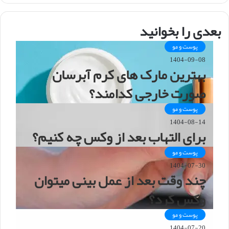
س
ا
بعدی را بخوانید
ی
ت
پوست و مو
1404-09-08
بهترین مارک های کرم آبرسان
صورت خارجی کدامند؟
پوست و مو
1404-08-14
برای التهاب بعد از وکس چه کنیم؟
پوست و مو
1404-07-30
چند وقت بعد از عمل بینی میتوان
وکس کرد؟
پوست و مو
1404-07-20