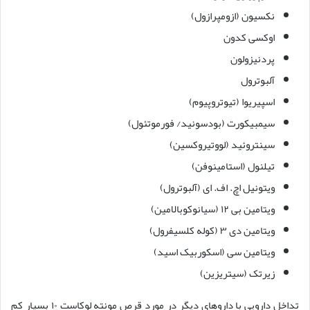
نکسیون (ازومپرازول)
اوکسی کدون
پردنیزولون
آلبوترول
اسپیریوا (تیوتروپیوم)
سیمبیکورت (بودسونید/ فورموتئول)
سینتروئید (لووتیروکسین)
تیلنول (استامینوفن)
ویتونیل اچ. اف. ای (آلبوترول)
ویتامین بی ۱۲ (سیانوکوبالامین)
ویتامین دی ۳ (کوله کلسیفرول)
ویتامین سی (اسکوربیک اسید)
زیرتک (سیتریزین)
تداخل دارویی با داروهای دیگر در مورد قرص مونته لوکاست ۱۰ بسیار کم