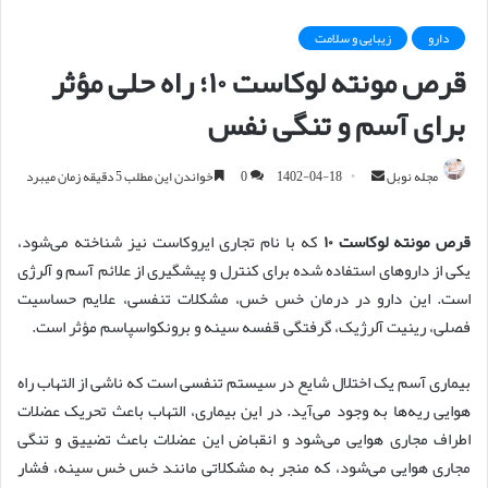
دارو
زیبایی و سلامت
قرص مونته لوکاست ۱۰؛ راه حلی مؤثر
برای آسم و تنگی نفس
مجله نوبل
ا
1402-04-18
0
خواندن این مطلب 5 دقیقه زمان میبرد
ر
س
قرص مونته لوکاست ۱۰
که با نام تجاری ایروکاست نیز شناخته می‌شود،
ا
یکی از داروهای استفاده شده برای کنترل و پیشگیری از علائم آسم و آلرژی
ل
است. این دارو در درمان خس خس، مشکلات تنفسی، علایم حساسیت
ا
فصلی، رینیت آلرژیک، گرفتگی قفسه سینه و برونکواسپاسم مؤثر است.
ی
م
بیماری آسم یک اختلال شایع در سیستم تنفسی است که ناشی از التهاب راه
ی
هوایی ریه‌ها به وجود می‌آید. در این بیماری، التهاب باعث تحریک عضلات
ل
اطراف مجاری هوایی می‌شود و انقباض این عضلات باعث تضییق و تنگی
مجاری هوایی می‌شود، که منجر به مشکلاتی مانند خس خس سینه، فشار