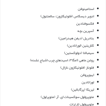
استامینوفن
ادویر دیسکاس (فلوتیکازون/ سالمتئول)
فکسوفنادین
آسپرین بچه
بنادریل (دیفن هیدرامین)
کلاریتین (لوراتادین)
سیمبالتا (دولوکستین)
روغن ماهی (امگا۳، اسیدهای چرب اشباع نشده)
فلوناز (فلوتیکازون نازال)
ایبوپروفن
لوراتادین
لیریکا (پرگابالین)
متوپرولول سوکسینات ای. آر (متوپرلول)
متوپرولول تارترات