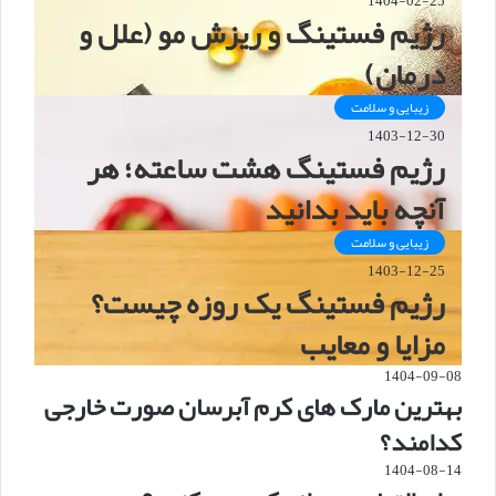
1404-02-25
رژیم فستینگ و ریزش مو (علل و
درمان)
زیبایی و سلامت
1403-12-30
رژیم فستینگ هشت ساعته؛ هر
آنچه باید بدانید
زیبایی و سلامت
1403-12-25
رژیم فستینگ یک روزه چیست؟
مزایا و معایب
1404-09-08
بهترین مارک های کرم آبرسان صورت خارجی
کدامند؟
1404-08-14