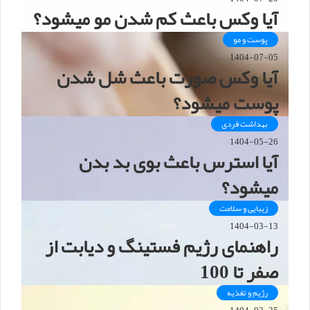
آیا وکس باعث کم شدن مو میشود؟
پوست و مو
1404-07-05
آیا وکس صورت باعث شل شدن
پوست میشود؟
بهداشت فردی
1404-05-26
آیا استرس باعث بوی بد بدن
میشود؟
زیبایی و سلامت
1404-03-13
راهنمای رژیم فستینگ و دیابت از
صفر تا 100
رژیم و تغذیه