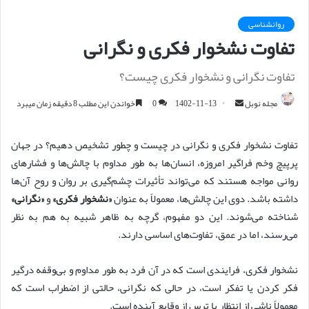
روانشناسی
تفاوت نشخوار فکری و نگرانی
تفاوت نگرانی و نشخوار فکری چیست؟
مجله نوبل
ا
1402-11-13
0
خواندن این مطلب 8 دقیقه زمان میبرد
ر
س
تفاوت نشخوار فکری و نگرانی در چیست و چطور تشخیص دهیم؟ در جهان
ا
پرپیچ وخم فراگیر امروزه، انسان‌ها به طور مداوم با چالش‌ها و فشارهای
ل
روانی مواجه هستند که می‌تواند تأثیرات چشم‌گیری بر روان و روح آن‌ها
ا
داشته باشد. دوی این چالش‌ها، معمولاً به عنوان
«نشخوار فکری»
و
«نگرانی»
ی
شناخته می‌شوند. این دو مفهوم، گرچه به ظاهر شبیه به هم به نظر
م
می‌رسند، اما در عمق، تفاوت‌های اساسی دارند.
ی
ل
نشخوار فکری، فرایندی است که در آن فرد به طور مداوم و بی‌وقفه درگیر
فکر کردن یا تفکر است، در حالی که نگرانی، حالتی از اضطراب است که
معمولاً ناشی از انتظار یا ترس از وقایع آینده است.