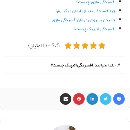
افسردگی ماژور چیست؟
چرا افسردگی بعد از زایمان میگیریم؟
جدیدترین روش درمان افسردگی ماژور
افسردگی اتیپیک چیست؟
5/5 - (1 امتیاز)
📌 حتما بخوانید:
افسردگی اتیپیک چیست؟
فیس بوک
X
لینکدین
‫پین‌ترست
اشتراک گذاری از طریق ایمیل