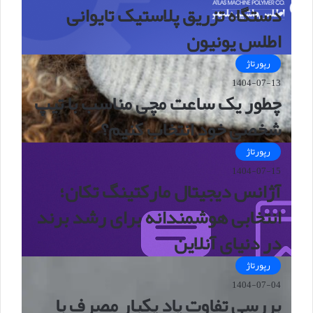
دستگاه تزریق پلاستیک تایوانی
اطلس یونیون
رپورتاژ
1404-07-13
چطور یک ساعت مچی مناسب با تیپ
شخصی خود انتخاب کنیم؟
رپورتاژ
1404-07-15
آژانس دیجیتال مارکتینگ تکان؛
انتخابی هوشمندانه برای رشد برند
در دنیای آنلاین
رپورتاژ
1404-07-04
بررسی تفاوت پاد یکبار مصرف با