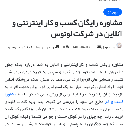
رپورتاژ
مشاوره رایگان کسب و کار اینترنتی و
آنلاین در شرکت لوتوس
مجله نوبل
ا
1403-04-03
0
خواندن این مطلب 3 دقیقه زمان میبرد
ر
س
مشاوره رایگان کسب و کار اینترنتی و انلاین به شما درباره اینکه چطور
ا
مشتریان را به سمت خود جذب کنید و سپس به خرید کردن ترغیبشان
ل
کنید، راهنمایی های لازم را ارائه می دهد. به محض اینکه فروشگاه آنلاین
ا
خود را راه اندازی کردید، نیاز به یک استراتژی قوی برای دعوت افراد به
ی
بازدید از آن را دارید. در اینجا برخی از روش هایی که در جلسه
مشاوره
م
کسب و کار
مطرح می شود را بررسی می کنیم. ابتدا باید کلمات کلیدی
ی
مناسب برای صفحات خود انتخاب کنید. مشتریان شما هنگامی که قصد
ل
خرید دارند، چه چیزی را در گوگل جست و جو می کنند؟ وظیفه گوگل آن
است که جستجوگران را به پاسخ سوالات یا خواسته هایشان برساند. در