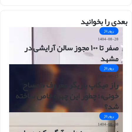
ایت
بعدی را بخوانید
رپورتاژ
1404-08-28
صفر تا ۱۰۰ مجوز سالن آرایشی در
مشهد
رپورتاژ
1404-08-15
راز میکاپ بازیگر معروف «تمساح
خونی»؛ چطور این چهره خاص ساخته
شد؟
رپورتاژ
1404-08-08