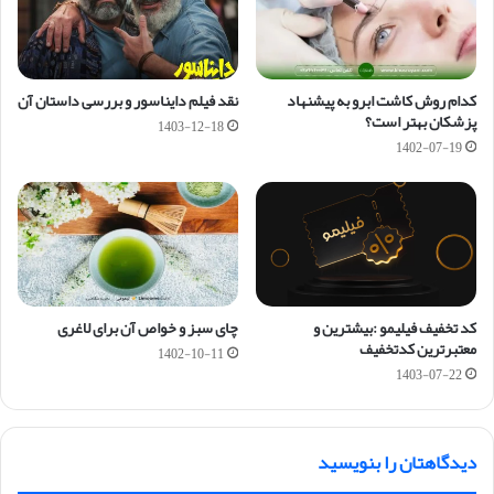
کدام روش کاشت ابرو به پیشنهاد
نقد فیلم دایناسور و بررسی داستان آن
پزشکان بهتر است؟
1403-12-18
1402-07-19
کد تخفیف فیلیمو :‌بیشترین و
چای سبز و خواص آن برای لاغری
معتبرترین کدتخفیف
1402-10-11
1403-07-22
دیدگاهتان را بنویسید