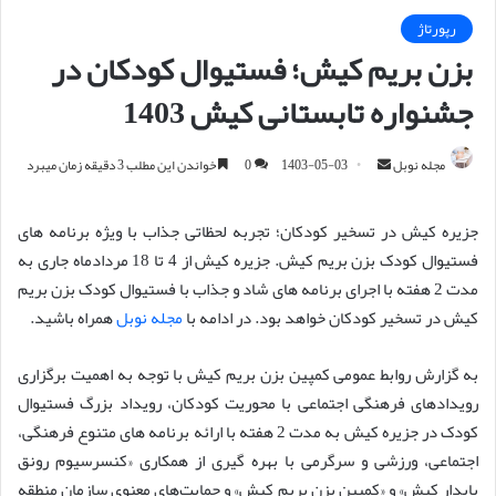
رپورتاژ
بزن بریم کیش؛ فستیوال کودکان در
جشنواره تابستانی کیش 1403
مجله نوبل
ا
1403-05-03
0
خواندن این مطلب 3 دقیقه زمان میبرد
ر
س
جزیره کیش در تسخیر کودکان؛ تجربه لحظاتی جذاب با ویژه برنامه های
ا
فستیوال کودک بزن بریم کیش. جزیره کیش از 4 تا 18 مردادماه جاری به
ل
مدت 2 هفته با اجرای برنامه های شاد و جذاب با فستیوال کودک بزن بریم
ا
کیش در تسخیر کودکان خواهد بود. در ادامه با
مجله نوبل
همراه باشید.
ی
م
به گزارش روابط عمومی کمپین بزن بریم کیش با توجه به اهمیت برگزاری
ی
رویدادهای فرهنگی اجتماعی با محوریت کودکان، رویداد بزرگ فستیوال
ل
کودک در جزیره کیش به مدت 2 هفته با ارائه برنامه های متنوع فرهنگی،
اجتماعی، ورزشی و سرگرمی با بهره گیری از همکاری «کنسرسیوم رونق
پایدار کیش» و «کمپین بزن بریم کیش» و حمایت‌های معنوی سازمان منطقه