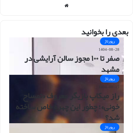
وبس
ایت
بعدی را بخوانید
رپورتاژ
1404-08-28
صفر تا ۱۰۰ مجوز سالن آرایشی در
مشهد
رپورتاژ
1404-08-15
راز میکاپ بازیگر معروف «تمساح
خونی»؛ چطور این چهره خاص ساخته
شد؟
رپورتاژ