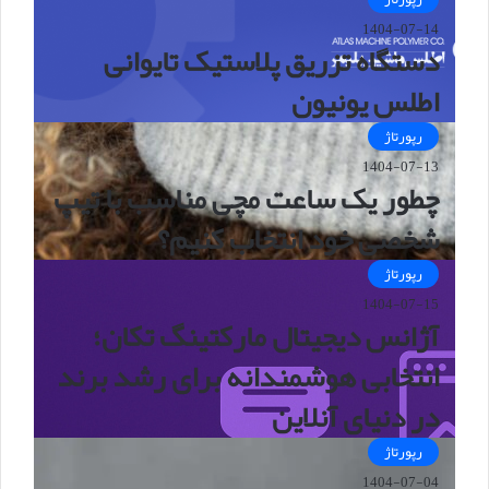
1404-07-14
دستگاه تزریق پلاستیک تایوانی
اطلس یونیون
رپورتاژ
1404-07-13
چطور یک ساعت مچی مناسب با تیپ
شخصی خود انتخاب کنیم؟
رپورتاژ
1404-07-15
آژانس دیجیتال مارکتینگ تکان؛
انتخابی هوشمندانه برای رشد برند
در دنیای آنلاین
رپورتاژ
1404-07-04