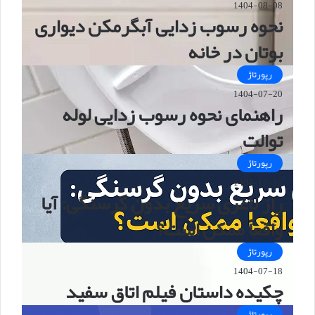
1404-08-08
نحوه رسوب زدایی آبگرمکن دیواری
بوتان در خانه
رپورتاژ
1404-07-20
راهنمای نحوه رسوب زدایی لوله
توالت
رپورتاژ
1404-10-13
راز لاغری سریع بدون گرسنگی: آیا
واقعاً ممکن است؟
رپورتاژ
1404-07-18
چکیده داستان فیلم اتاق سفید
رپورتاژ