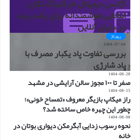
آژانس دیجیتال مارکتینگ تکان؛
انتخابی هوشمندانه برای رشد برند
در دنیای آنلاین
رپورتاژ
1404-07-04
بررسی تفاوت پاد یکبار مصرف با
پاد شارژی
1404-08-28
صفر تا ۱۰۰ مجوز سالن آرایشی در مشهد
1404-08-15
راز میکاپ بازیگر معروف «تمساح خونی»؛
چطور این چهره خاص ساخته شد؟
1404-08-08
نحوه رسوب زدایی آبگرمکن دیواری بوتان در
خانه