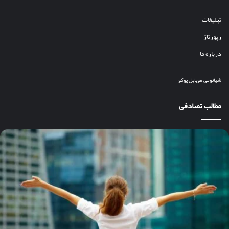
تبلیغات
رپورتاژ
درباره ما
شیائومی
موبایل
پوکو
مطالب تصادفی