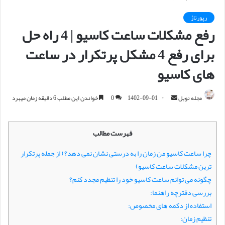
رپورتاژ
رفع مشکلات ساعت کاسیو | 4 راه حل
برای رفع 4 مشکل پرتکرار در ساعت
های کاسیو
مجله نوبل
ا
1402-09-01
0
خواندن این مطلب 6 دقیقه زمان میبرد
ر
س
فهرست مطالب
ا
ل
چرا ساعت کاسیو من زمان را به درستی نشان نمی‌ دهد؟ ( از جمله پرتکرار
ا
ترین مشکلات ساعت کاسیو)
ی
چگونه می ‌توانم ساعت کاسیو خود را تنظیم مجدد کنم؟
م
بررسی دفترچه راهنما:
ی
استفاده از دکمه‌ های مخصوص:
ل
تنظیم زمان: