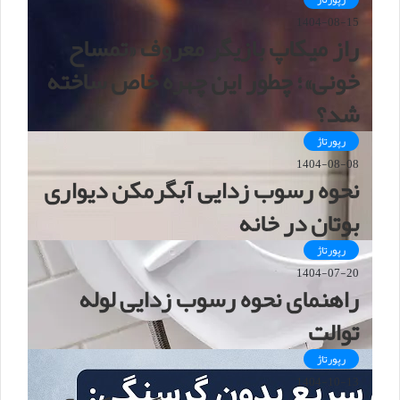
1404-08-15
راز میکاپ بازیگر معروف «تمساح
خونی»؛ چطور این چهره خاص ساخته
شد؟
رپورتاژ
1404-08-08
نحوه رسوب زدایی آبگرمکن دیواری
بوتان در خانه
رپورتاژ
1404-07-20
راهنمای نحوه رسوب زدایی لوله
توالت
رپورتاژ
1404-10-13