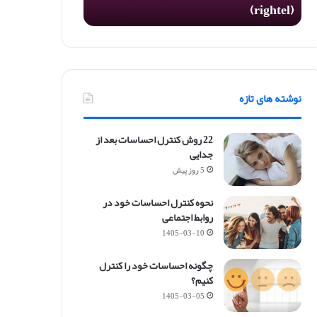
(rightel)
ع
ا
ل
ک
ر
د
نوشته های تازه
ن
ر
و
22 روش کنترل احساسات بعد از
م
جدایی
ی
5 روز پیش
ن
گ
نحوه کنترل احساسات خود در
ر
روابط اجتماعی
ا
ی
1405-03-10
ت
ل
چگونه احساسات خود را کنترل
(
کنیم؟
r
1405-03-05
i