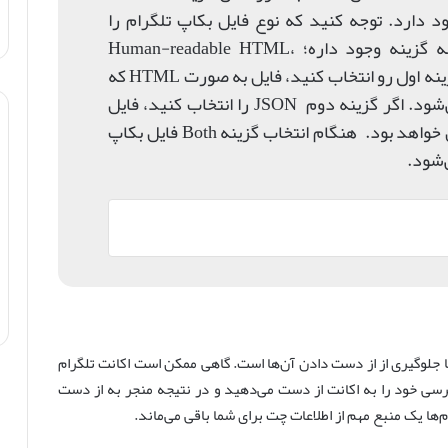
ود دارد. توجه کنید که نوع فایل بکاپ تلگرام را
درست انتخاب کنید‌. برای نوع فایل سه گزینه وجود داره؛ Human-readable HTML،
Machine-readable JSON و Both. اگر گزینه اول رو انتخاب کنید، فایل به صورت HTML که
قابل خواندن برای انسان است, ذخیره می‌شود. اگر گزینه دوم JSON را انتخاب کنید، فایل
بکاپ تنها توسط سیستم‌های قابل خواندن خواهد بود. هنگام انتخاب گزینه Both فایل بکاپ
شود‌.
 یا جلوگیری از از دست دادن آن‌ها است. گاهی ممکن است اکانت تلگرام
سی خود را به اکانت از دست می‌دهید و در نتیجه منجر به از دست
م‌ها یک منبع مهم از اطلاعات چت برای شما باقی می‌ماند.