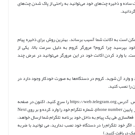
 کنید و با چند کلیک ساده و ذخیره چت‌های خود می‌توانید به راحتی از پاک شدن چت‌های
ردانید.
ممکن است به اکانت شما آسیب برساند. بهترین روش برای ذخیره پیام‌
 خود بپرسید چرا کروم؟ مرورگر کروم به دلیل سرعت بالا، یکی از
ست. با وارد کردن اکانت خود در این مرورگر می‌توانید در عرض چند
مه‌های خود مرورگر chrome را پیدا کنید و وارد آن شوید. کروم در دستگاه‌ها به صورت خودکار وجود دارد در
ن را نصب کنید.
در برنامه کروم می‌خواهیم وارد نسخه وب تلگرام شویم. پس آدرس https://web.telegram.org را سرچ کنید. اکنون در صفحه
ی باز شده و در قسمت کد کشور عبارت +۹۸ (کد ایران) و در پایین phone number، شماره تلگرام خود را وارد کرده و بر روی Next
به بزنید. در ادامه کد فعالسازی طی یک پیام به داخل خود برنامه تلگرام شما ارسال خواهد،
 کرده و سپس بر روی Next ضربه بزنید. (اگر خود تلگرام را در دستگاه خود نصب ندارید، می توانید با ضربه