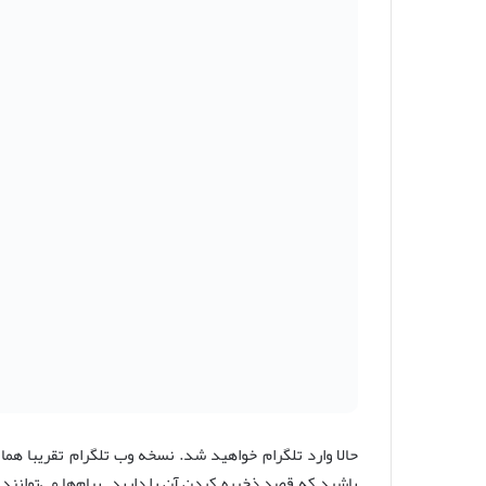
حالا وارد تلگرام خواهید شد. نسخه وب تلگرام تقریبا ه
باشید که قصد ذخیره کردن آن را دارید. پیام‌ها می‌توانن