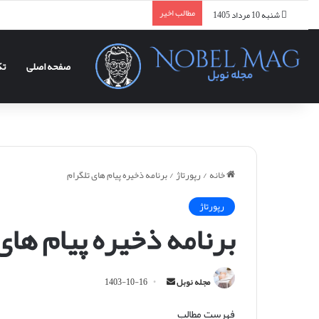
مطالب اخیر
شنبه 10 مرداد 1405
صفحه اصلی
تک
خانه
/
رپورتاژ
/
برنامه ذخیره پیام های تلگرام
رپورتاژ
برنامه ذخیره پیام های
ا
مجله نوبل
1403-10-16
ر
فهرست مطالب
س