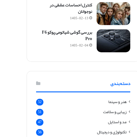
g
کنترل احساسات عشقی در
h
نوجوانان
t
1405-02-13
e
l
بررسی گوشی شیائومی پوکو F6
)
Pro
1405-02-04
دسته‌بندی
هنر و سینما
52
زیبایی و سلامت
51
مد و استایل
47
تکنولوژی و دیجیتال
56