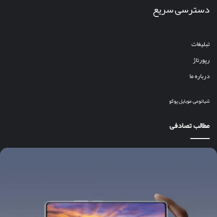
دسترسی سریع
تبلیغات
رپورتاژ
درباره ما
شیائومی
موبایل
پوکو
مطالب تصادفی