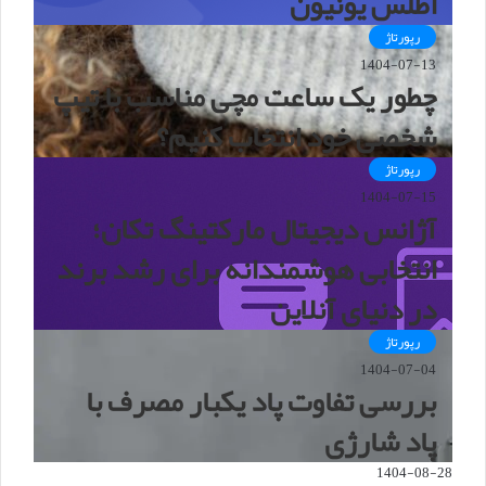
اطلس یونیون
رپورتاژ
1404-07-13
چطور یک ساعت مچی مناسب با تیپ
شخصی خود انتخاب کنیم؟
رپورتاژ
1404-07-15
آژانس دیجیتال مارکتینگ تکان؛
انتخابی هوشمندانه برای رشد برند
در دنیای آنلاین
رپورتاژ
1404-07-04
بررسی تفاوت پاد یکبار مصرف با
پاد شارژی
1404-08-28