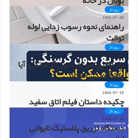
بوتان در خانه
رپورتاژ
1404-07-20
راهنمای نحوه رسوب زدایی لوله
توالت
رپورتاژ
1404-10-13
راز لاغری سریع بدون گرسنگی: آیا
واقعاً ممکن است؟
رپورتاژ
1404-07-18
چکیده داستان فیلم اتاق سفید
رپورتاژ
1404-07-14
دستگاه تزریق پلاستیک تایوانی