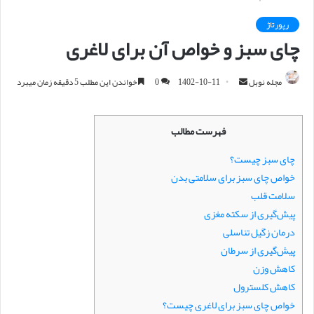
رپورتاژ
چای سبز و خواص آن برای لاغری
مجله نوبل
ا
1402-10-11
0
خواندن این مطلب 5 دقیقه زمان میبرد
ر
س
فهرست مطالب
ا
ل
چای سبز چیست؟
ا
خواص چای سبز برای سلامتی بدن
ی
سلامت قلب
م
پیش‌گیری از سکته مغزی
ی
درمان زگیل تناسلی
ل
پیش‌گیری از سرطان
کاهش وزن
کاهش کلسترول
خواص چای سبز برای لاغری چیست؟