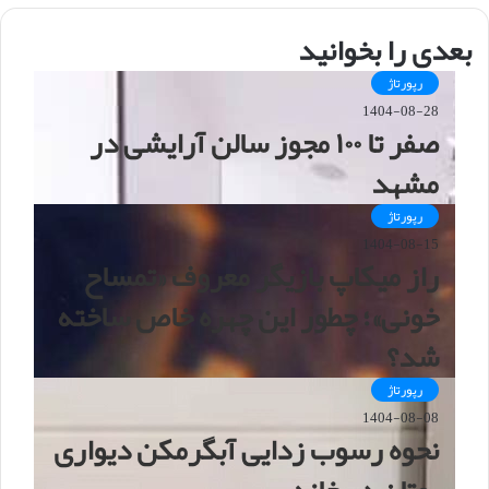
س
ا
بعدی را بخوانید
ی
ت
رپورتاژ
1404-08-28
صفر تا ۱۰۰ مجوز سالن آرایشی در
مشهد
رپورتاژ
1404-08-15
راز میکاپ بازیگر معروف «تمساح
خونی»؛ چطور این چهره خاص ساخته
شد؟
رپورتاژ
1404-08-08
نحوه رسوب زدایی آبگرمکن دیواری