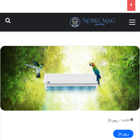
منو
جس
خانه
/
رپورتاژ
رپورتاژ