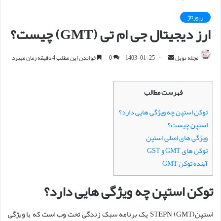
رپورتاژ
ارز دیجیتال جی ام تی (GMT) چیست؟
مجله نوبل
ا
1403-01-25
0
خواندن این مطلب 4 دقیقه زمان میبرد
ر
س
فهرست مطالب
ا
ل
توکن استپن چه ویژگی هایی دارد؟
ا
استپن چیست؟
ی
ویژگی های اصلی استپن
م
توکن های GMT و GST
ی
آینده توکن GMT
ل
توکن استپن چه ویژگی هایی دارد؟
استپنSTEPN (GMT) یک برنامه سبک زندگی تحت وب است که با ویژگی