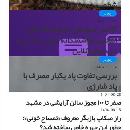
شخصی خود انتخاب کنیم؟
رپورتاژ
1404-07-15
آژانس دیجیتال مارکتینگ تکان؛
انتخابی هوشمندانه برای رشد برند
در دنیای آنلاین
رپورتاژ
1404-07-04
بررسی تفاوت پاد یکبار مصرف با
پاد شارژی
1404-08-28
صفر تا ۱۰۰ مجوز سالن آرایشی در مشهد
1404-08-15
راز میکاپ بازیگر معروف «تمساح خونی»؛
چطور این چهره خاص ساخته شد؟