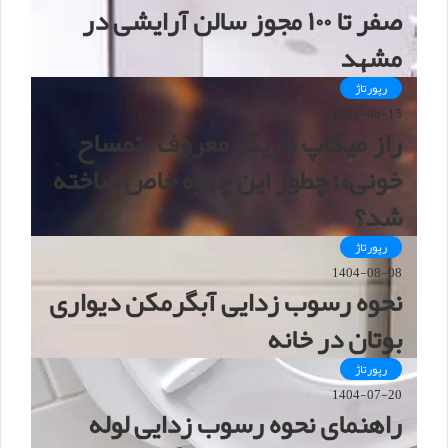
صفر تا ۱۰۰ مجوز سالن آرایشی در
مشهد
رپورتاژ
1404-08-15
راز میکاپ بازیگر معروف «تمساح
خونی»؛ چطور این چهره خاص ساخته
شد؟
رپورتاژ
1404-08-08
نحوه رسوب زدایی آبگرمکن دیواری
بوتان در خانه
رپورتاژ
1404-07-20
راهنمای نحوه رسوب زدایی لوله