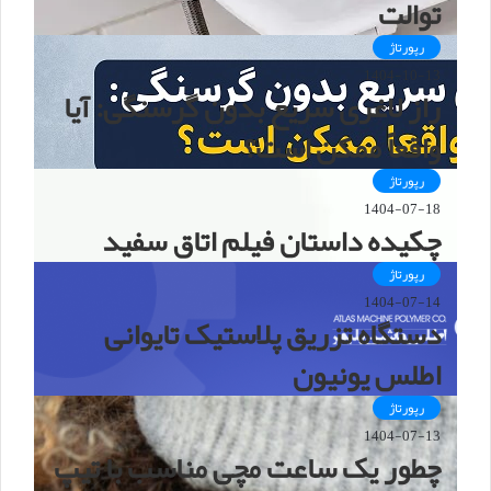
توالت
رپورتاژ
1404-10-13
راز لاغری سریع بدون گرسنگی: آیا
واقعاً ممکن است؟
رپورتاژ
1404-07-18
چکیده داستان فیلم اتاق سفید
رپورتاژ
1404-07-14
دستگاه تزریق پلاستیک تایوانی
اطلس یونیون
رپورتاژ
1404-07-13
چطور یک ساعت مچی مناسب با تیپ