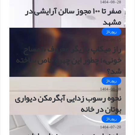
1404-08-28
صفر تا ۱۰۰ مجوز سالن آرایشی در
مشهد
رپورتاژ
1404-08-15
راز میکاپ بازیگر معروف «تمساح
خونی»؛ چطور این چهره خاص ساخته
شد؟
رپورتاژ
1404-08-08
نحوه رسوب زدایی آبگرمکن دیواری
بوتان در خانه
رپورتاژ
1404-07-20