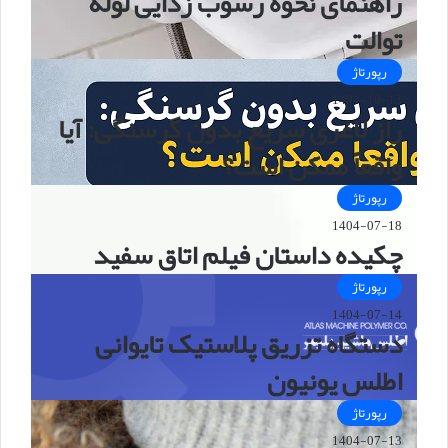
راهنمای نحوه رسوب زدایی لوله
توالت
رپورتاژ
1404-10-13
راز لاغری سریع بدون گرسنگی: آیا
واقعاً ممکن است؟
رپورتاژ
1404-07-18
چکیده داستان فیلم اتاق سفید
رپورتاژ
1404-07-14
دستگاه تزریق پلاستیک تایوانی
اطلس یونیون
رپورتاژ
1404-07-13