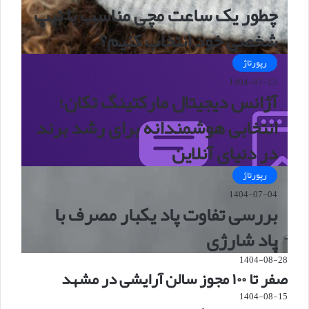
چطور یک ساعت مچی مناسب با تیپ
شخصی خود انتخاب کنیم؟
رپورتاژ
1404-07-15
آژانس دیجیتال مارکتینگ تکان؛
انتخابی هوشمندانه برای رشد برند
در دنیای آنلاین
رپورتاژ
1404-07-04
بررسی تفاوت پاد یکبار مصرف با
پاد شارژی
1404-08-28
صفر تا ۱۰۰ مجوز سالن آرایشی در مشهد
1404-08-15