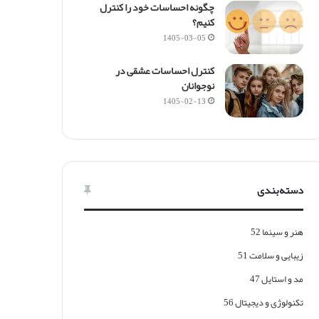
ر
چگونه احساسات خود را کنترل
و
کنیم؟
ا
1405-03-05
ج
ر
کنترل احساسات عشقی در
ا
نوجوانان
ی
1405-02-13
ی
ف
ا
ج
ع
ه‌
دسته‌بندی
ب
ا
ر
هنر و سینما
52
زیبایی و سلامت
51
مد و استایل
47
تکنولوژی و دیجیتال
56