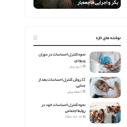
بکر و اجرایی فاجعه‌بار
ض
ن
ق
ا
ش
ی
نوشته های تازه
؛
ت
ر
نحوه کنترل احساسات در دوران
ا
پریودی
ژ
2 روز پیش
د
ی
22 روش کنترل احساسات بعد از
ی
جدایی
ک
ا
2 هفته پیش
ی
د
نحوه کنترل احساسات خود در
ه
روابط اجتماعی
ب
1405-03-10
ک