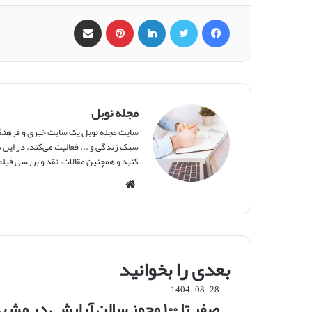
فیس بوک
X
لینکدین
‫پین‌ترست
اشتراک گذاری از طریق ایمیل
مجله نوبل
سایت مجله نوبل یک سایت خبری و فرهنگی 
سبک زندگی و ... فعالیت می‌کند. در این س
کنید و همچنین مقالات، نقد و بررسی فیلم‌
و
ب
س
ا
ی
بعدی را بخوانید
ت
1404-08-28
صفر تا ۱۰۰ مجوز سالن آرایشی در مشهد