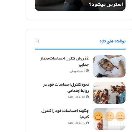
استرس میشود؟
و
ی
ت
ا
م
ی
نوشته های تازه
ن
ب
ا
22 روش کنترل احساسات بعد از
ع
جدایی
ث
1 هفته پیش
ا
ف
نحوه کنترل احساسات خود در
س
روابط اجتماعی
ر
د
1405-03-10
گ
ی
چگونه احساسات خود را کنترل
و
کنیم؟
ا
1405-03-05
س