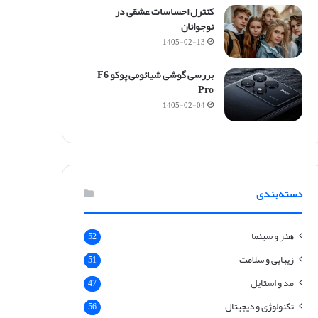
ت
کنترل احساسات عشقی در
ر
نوجوانان
س
1405-02-13
م
ی
بررسی گوشی شیائومی پوکو F6
ش
Pro
و
1405-02-04
د
؟
دسته‌بندی
هنر و سینما
52
زیبایی و سلامت
51
مد و استایل
47
تکنولوژی و دیجیتال
56