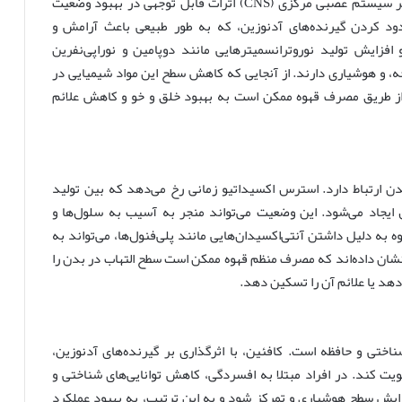
کافئین، اصلی‌ترین ترکیب فعال موجود در قهوه، با تاثیر بر سیستم عصبی مرکزی (CNS) اثرات قابل توجهی در بهبود وضعیت
ود کردن گیرنده‌های آدنوزین، که به طور طبیعی باعث آرامش و
زایش تولید نوروترانسمیترهایی مانند دوپامین و نوراپی‌نفرین
ه، و هوشیاری دارند. از آنجایی که کاهش سطح این مواد شیمیایی در
ا از طریق مصرف قهوه ممکن است به بهبود خلق و خو و کاهش علائم
دن ارتباط دارد. استرس اکسیداتیو زمانی رخ می‌دهد که بین تولید
 ایجاد می‌شود. این وضعیت می‌تواند منجر به آسیب به سلول‌ها و
 به دلیل داشتن آنتی‌اکسیدان‌هایی مانند پلی‌فنول‌ها، می‌تواند به
شان داده‌اند که مصرف منظم قهوه ممکن است سطح التهاب در بدن را
دهد یا علائم آن را تسکین دهد.
ناختی و حافظه است. کافئین، با اثرگذاری بر گیرنده‌های آدنوزین،
تقویت کند. در افراد مبتلا به افسردگی، کاهش توانایی‌های شناختی و
زایش سطح هوشیاری و تمرکز شود و به این ترتیب، به بهبود عملکرد