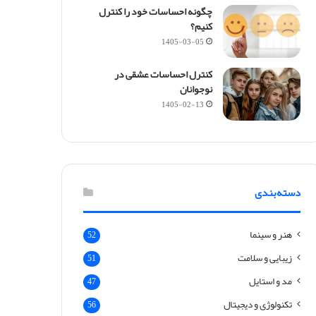
چگونه احساسات خود را کنترل
کنیم؟
1405-03-05
کنترل احساسات عشقی در
نوجوانان
1405-02-13
دسته‌بندی
هنر و سینما
52
زیبایی و سلامت
51
مد و استایل
47
تکنولوژی و دیجیتال
56