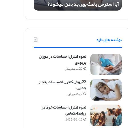
آیا استرس باعث بوی بد بدن میشود؟
ا
ع
ث
ب
و
ی
نوشته های تازه
ب
د
ب
نحوه کنترل احساسات در دوران
د
پریودی
ن
22 ساعت پیش
م
ی
22 روش کنترل احساسات بعد از
ش
جدایی
و
د
2 هفته پیش
؟
نحوه کنترل احساسات خود در
روابط اجتماعی
1405-03-10