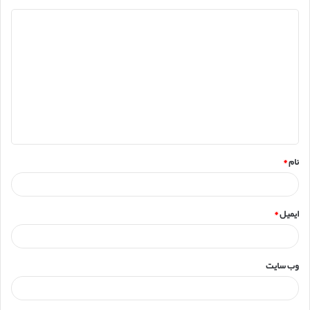
د
ی
د
گ
ا
ه
*
نام
*
ایمیل
*
وب‌ سایت