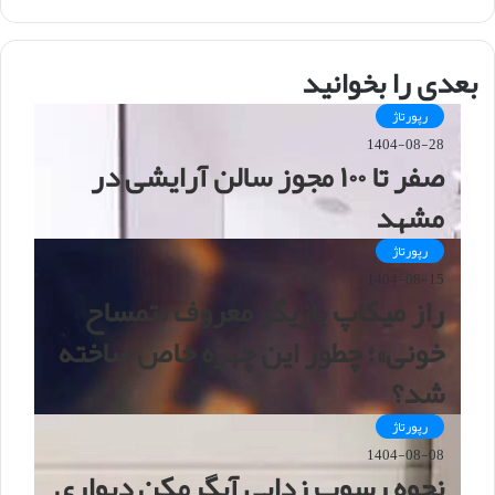
ب
س
ا
بعدی را بخوانید
ی
ت
رپورتاژ
1404-08-28
صفر تا ۱۰۰ مجوز سالن آرایشی در
مشهد
رپورتاژ
1404-08-15
راز میکاپ بازیگر معروف «تمساح
خونی»؛ چطور این چهره خاص ساخته
شد؟
رپورتاژ
1404-08-08
نحوه رسوب زدایی آبگرمکن دیواری