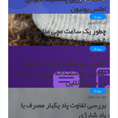
اطلس یونیون
رپورتاژ
1404-07-13
چطور یک ساعت مچی مناسب با تیپ
شخصی خود انتخاب کنیم؟
رپورتاژ
1404-07-15
آژانس دیجیتال مارکتینگ تکان؛
انتخابی هوشمندانه برای رشد برند
در دنیای آنلاین
رپورتاژ
1404-07-04
بررسی تفاوت پاد یکبار مصرف با
پاد شارژی