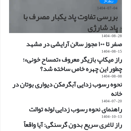
رپورتاژ
1404-07-04
بررسی تفاوت پاد یکبار مصرف با
پاد شارژی
1404-08-28
صفر تا ۱۰۰ مجوز سالن آرایشی در مشهد
1404-08-15
راز میکاپ بازیگر معروف «تمساح خونی»؛
چطور این چهره خاص ساخته شد؟
1404-08-08
نحوه رسوب زدایی آبگرمکن دیواری بوتان در
خانه
1404-07-20
راهنمای نحوه رسوب زدایی لوله توالت
1404-10-13
راز لاغری سریع بدون گرسنگی: آیا واقعاً