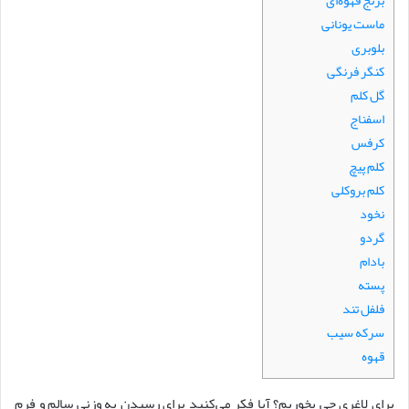
برنج قهوه‌ای
ماست یونانی
بلوبری
کنگر فرنگی
گل کلم
اسفناج
کرفس
کلم پیچ
کلم بروکلی
نخود
گردو
بادام
پسته
فلفل تند
سرکه سیب
قهوه
برای لاغری چی بخوریم؟ آیا فکر می‌کنید برای رسیدن به وزنی سالم و فرم