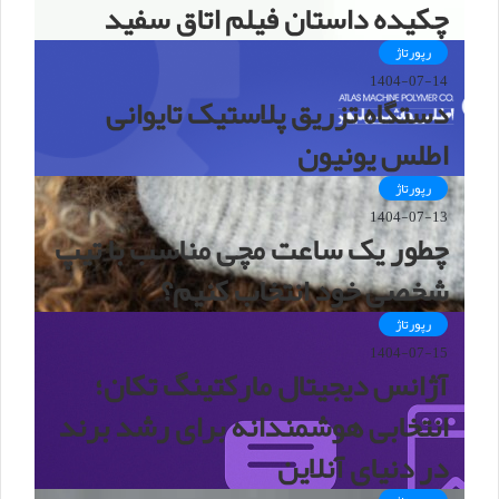
چکیده داستان فیلم اتاق سفید
رپورتاژ
1404-07-14
دستگاه تزریق پلاستیک تایوانی
اطلس یونیون
رپورتاژ
1404-07-13
چطور یک ساعت مچی مناسب با تیپ
شخصی خود انتخاب کنیم؟
رپورتاژ
1404-07-15
آژانس دیجیتال مارکتینگ تکان؛
انتخابی هوشمندانه برای رشد برند
در دنیای آنلاین