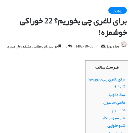
رپورتاژ
برای لاغری چی بخوریم؟ 22 خوراکی
خوشمزه!
مجله نوبل
ا
1402-10-05
0
خواندن این مطلب 5 دقیقه زمان میبرد
ر
س
فهرست مطالب
ا
ل
برای لاغری چی بخوریم؟
ا
آب کافی
ی
سالاد لوبیا
م
ماهی سالمون
ی
تخم مرغ
ل
نان سبوس دار
کدو حلوایی