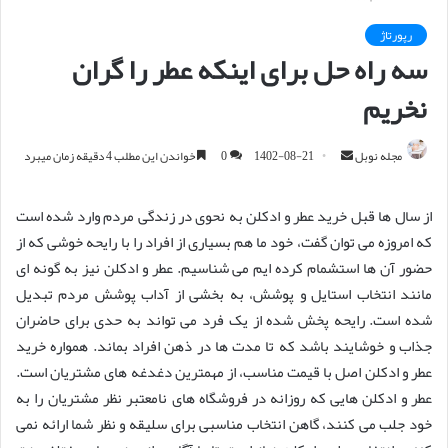
رپورتاژ
سه راه حل برای اینکه عطر را گران
نخریم
مجله نوبل
ا
1402-08-21
0
خواندن این مطلب 4 دقیقه زمان میبرد
ر
س
از سال ها قبل خرید عطر و ادکلن به نحوی در زندگی مردم وارد شده است
ا
که امروزه می توان گفت، خود ما هم بسیاری از افراد را با رایحه خوشی که از
ل
حضور آن ها استشمام کرده ایم می شناسیم. عطر و ادکلن نیز به گونه ای
ا
مانند انتخاب استایل و پوشش، به بخشی از آداب پوشش مردم تبدیل
ی
شده است. رایحه پخش شده از یک فرد می تواند به حدی برای حاضران
م
جذاب و خوشایند باشد که تا مدت ها در ذهن افراد بماند. همواره خرید
ی
عطر و ادکلن اصل با قیمت مناسب، از مهمترین دغدغه های مشتریان است.
ل
عطر و ادکلن هایی که روزانه در فروشگاه های نامعتبر نظر مشتریان را به
خود جلب می کنند، گاهن انتخاب مناسبی برای سلیقه و نظر شما ارائه نمی