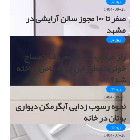
ت
رپورتاژ
1404-08-28
صفر تا ۱۰۰ مجوز سالن آرایشی در
مشهد
رپورتاژ
1404-08-15
راز میکاپ بازیگر معروف «تمساح
خونی»؛ چطور این چهره خاص ساخته
شد؟
رپورتاژ
1404-08-08
نحوه رسوب زدایی آبگرمکن دیواری
بوتان در خانه
رپورتاژ
1404-07-20