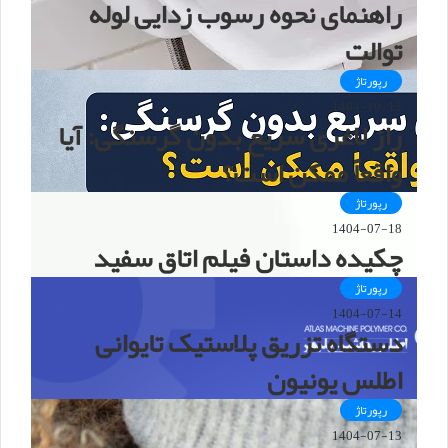
راهنمای نحوه رسوب زدایی لوله
توالت
رپورتاژ
1404-10-13
راز لاغری سریع بدون گرسنگی: آیا
واقعاً ممکن است؟
رپورتاژ
1404-07-18
چکیده داستان فیلم اتاق سفید
رپورتاژ
1404-07-14
دستگاه تزریق پلاستیک تایوانی
اطلس یونیون
رپورتاژ
1404-07-13