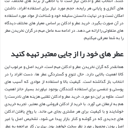
کنند. انتخاب عطر و ادکلن نیاز است تا با آگاهی از برند های مختلف، نت
های آغازی و پایانی هر رایحه، حجم مورد نیاز برای استفاده افراد، داشتن
امکان تست و در نهایت دانستن سلیقه خود و شناخت از مواد مورد استفاده
در آن صورت بگیرد. خرید عطر و ادکلن بر اساس معیار های مختلف دیدگاه
های متفاوتی را ارائه می دهد. در ادامه سه عامل مهم در گران نخریدن عطر
را به شما معرفی میکنیم.
عطر های خود را از جایی معتبر تهیه کنید
همانقدر که گران نخریدن عطر و ادکلن مهم است، خرید اصل و مرغوب این
کالا اهمیت بالایی دارد. حال تنوع و گستردگی عطر ها، دست افراد را در
انتخاب باز گذاشته است. کیفیت بالا و استفاده از موادی که آسیب های
پوستی و تنفسی برای استفاده کنندگان بوجود نیاورند بسیار حائز اهمیت
است. علاوه بر این دو مورد، خرید عطر و ادکلن تقلبی هزینه های نادرست را
هم به ارمغان می آورد. با خرید از ادکلن فروشی های معتبر، تجربه خریدی
خوشایند و با کیفیت برای هر مشتری بجای می ماند. با رواج یافتن ادکلن
های جدیدی که در گوشه و کنار بازار پیدا می شود، تشخیص اصل یا غیر
اصل بودن محصول مورد نظر سخت خواهد بود. بهترین کار مراجعه به عطر