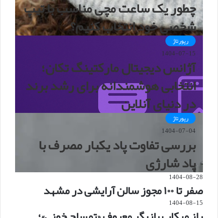
چطور یک ساعت مچی مناسب با تیپ
شخصی خود انتخاب کنیم؟
رپورتاژ
1404-07-15
آژانس دیجیتال مارکتینگ تکان؛
انتخابی هوشمندانه برای رشد برند
در دنیای آنلاین
رپورتاژ
1404-07-04
بررسی تفاوت پاد یکبار مصرف با
پاد شارژی
1404-08-28
صفر تا ۱۰۰ مجوز سالن آرایشی در مشهد
1404-08-15
راز میکاپ بازیگر معروف «تمساح خونی»؛