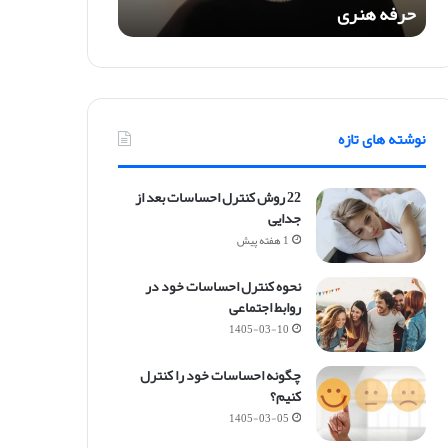
حرفه هنری
ی
م
و
ت
ی
ش
نوشته های تازه
ا
ل
ا
22 روش کنترل احساسات بعد از
م
جدایی
ی
1 هفته پیش
؛
ح
نحوه کنترل احساسات خود در
ا
روابط اجتماعی
ی
ق
1405-03-10
ز
ن
چگونه احساسات خود را کنترل
د
کنیم؟
گ
1405-03-05
ی