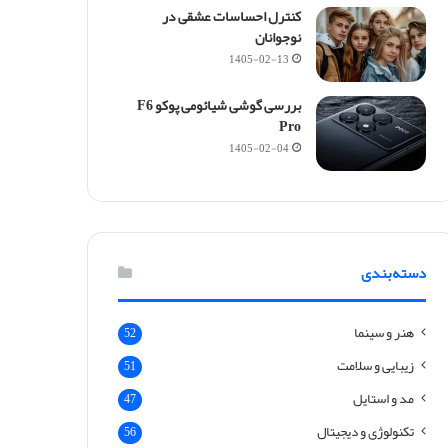
و
کنترل احساسات عشقی در
ح
نوجوانان
ر
1405-02-13
ف
ه
بررسی گوشی شیائومی پوکو F6
ه
Pro
ن
1405-02-04
ر
ی
دسته‌بندی
هنر و سینما
52
زیبایی و سلامت
51
مد و استایل
47
تکنولوژی و دیجیتال
56