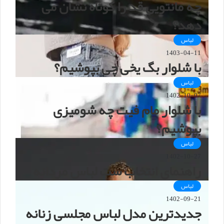
چه مانتویی قد را کوتاه نشان می
دهد؟
لباس
1403-04-11
با شلوار بگ یخی چی بپوشیم؟
لباس
1402-10-07
با شلوار مام فیت چه شومیزی
بپوشیم؟
لباس
1402-10-27
راهنمای انتخاب ست لباس مردانه
لباس
1402-09-21
جدیدترین مدل لباس مجلسی زنانه