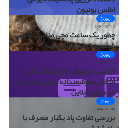
اطلس یونیون
رپورتاژ
1404-07-13
چطور یک ساعت مچی مناسب با تیپ
شخصی خود انتخاب کنیم؟
رپورتاژ
1404-07-15
آژانس دیجیتال مارکتینگ تکان؛
انتخابی هوشمندانه برای رشد برند
در دنیای آنلاین
رپورتاژ
1404-07-04
بررسی تفاوت پاد یکبار مصرف با