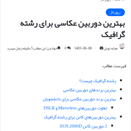
رپورتاژ
بهترین دوربین عکاسی برای رشته
گرافیک
مجله نوبل
ا
1403-06-08
0
خواندن این مطلب 5 دقیقه زمان میبرد
ر
س
فهرست مطالب
ا
ل
رشته گرافیک چیست؟
ا
بهترین برندهای دوربین عکاسی
ی
م
بهترین برند دوربین عکاسی برای دانشجویان
ی
تفاوت دوربین‌های Mirrorless و DSLR
ل
بهترین دوربین‌های کانن برای رشته گرافیک
1.دوربین کانن EOS 2000D: