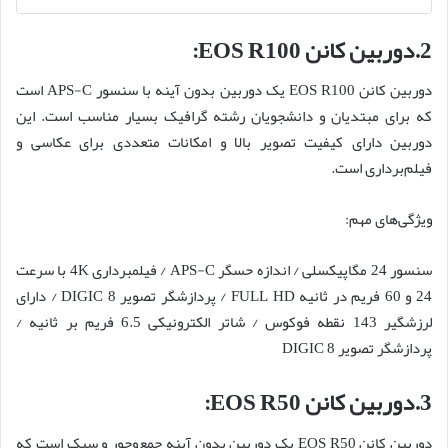
2.دوربین کانن EOS R100:
دوربین کانن EOS R100 یک دوربین بدون آینه با سنسور APS-C است
که برای مبتدیان و دانشجویان رشته گرافیک بسیار مناسب است. این
دوربین دارای کیفیت تصویر بالا و امکانات متعددی برای عکاسی و
فیلم‌برداری است.
ویژگی‌های مهم:
سنسور 24 مگاپیکسلی / اندازه حسگر APS-C / فیلمبرداری 4K با سرعت
24 و 60 فریم در ثانیه FULL HD / پردازشگر تصویر DIGIC 8 / دارای
لرزشگیر 143 نقطه فوکوس / شاتر الکترونیکی 6.5 فریم بر ثانیه /
پردازشگر تصویر DIGIC 8
3.دوربین کانن EOS R50:
دوربین کانن EOS R50 یک دوربین بدون آینه جمع‌وجور و سبک است که