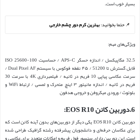
بسیار خوب است.
📌 حتما بخوانید:
بهترین کرم دور چشم خارجی
ویژگی‌های مهم:
32.5 مگاپیکسل / اندازه حسگر APS-C / حساسیت 100-25600 ISO
قابل گسترش تا 51200 / ۴۵ نقطه فوکوس با سیستم Dual Pixel AF /
سرعت عکاسی پیاپی 10 فریم در ثانیه / فیلمبرداری 4K با سرعت 30
فریم در ثانیه / اندازه مانیتور ۳ اینچ متحرک و لمسی / ارتباط WiFi و
بلوتوث / ورودی میکروفن و خروجی هدفون
6.دوربین کانن EOS R10:
دوربین کانن EOS R10 یکی دیگر از دوربین‌های بدون آینه کانن است که
برای عکاسان حرفه‌ای و دانشجویان پیشرفته رشته گرافیک طراحی شده
است. این دوربین دارای سنسور فول فریم و امکانات متعدد برای عکاسی و