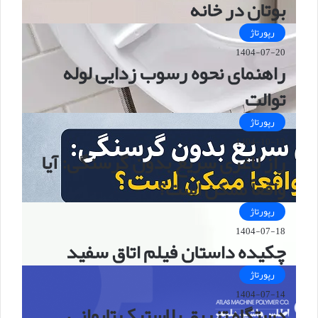
بوتان در خانه
رپورتاژ
1404-07-20
راهنمای نحوه رسوب زدایی لوله
توالت
رپورتاژ
1404-10-13
راز لاغری سریع بدون گرسنگی: آیا
واقعاً ممکن است؟
رپورتاژ
1404-07-18
چکیده داستان فیلم اتاق سفید
رپورتاژ
1404-07-14
دستگاه تزریق پلاستیک تایوانی