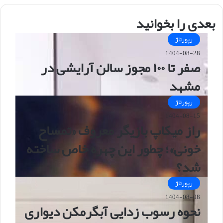
بعدی را بخوانید
رپورتاژ
1404-08-28
صفر تا ۱۰۰ مجوز سالن آرایشی در
مشهد
رپورتاژ
1404-08-15
راز میکاپ بازیگر معروف «تمساح
خونی»؛ چطور این چهره خاص ساخته
شد؟
رپورتاژ
1404-08-08
نحوه رسوب زدایی آبگرمکن دیواری