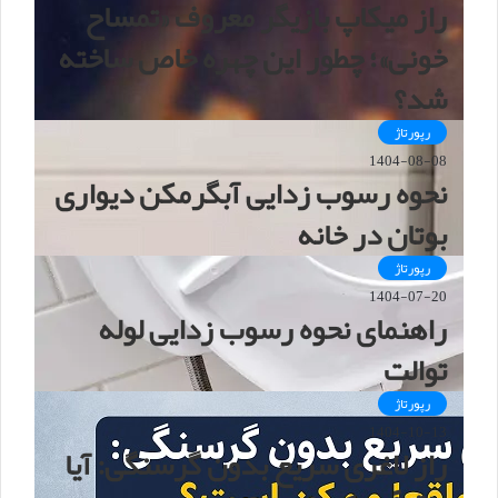
راز میکاپ بازیگر معروف «تمساح
خونی»؛ چطور این چهره خاص ساخته
شد؟
رپورتاژ
1404-08-08
نحوه رسوب زدایی آبگرمکن دیواری
بوتان در خانه
رپورتاژ
1404-07-20
راهنمای نحوه رسوب زدایی لوله
توالت
رپورتاژ
1404-10-13
راز لاغری سریع بدون گرسنگی: آیا