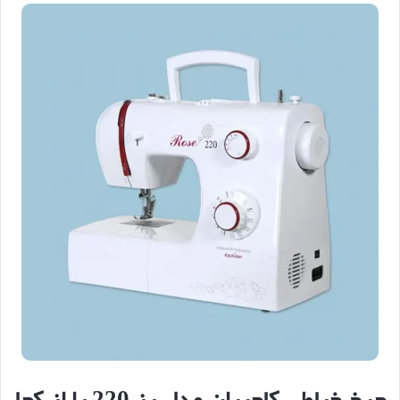
چرخ خیاطی کاچیران مدل رز 220 را از کجا