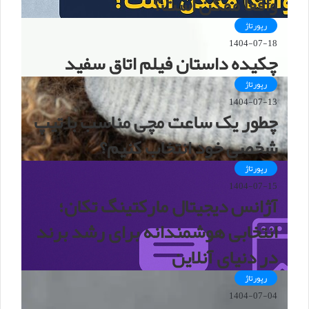
واقعاً ممکن است؟
رپورتاژ
1404-07-18
چکیده داستان فیلم اتاق سفید
رپورتاژ
1404-07-13
چطور یک ساعت مچی مناسب با تیپ
شخصی خود انتخاب کنیم؟
رپورتاژ
1404-07-15
آژانس دیجیتال مارکتینگ تکان؛
انتخابی هوشمندانه برای رشد برند
در دنیای آنلاین
رپورتاژ
1404-07-04