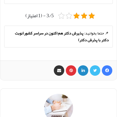
3/5 - (1 امتیاز)
📌 حتما بخوانید:
پذیرش دکتر هم اکنون در سراسر کشور(نوبت
دکتر با پذرش دکتر)
فیس بوک
X
لینکدین
‫پین‌ترست
اشتراک گذاری از طریق ایمیل