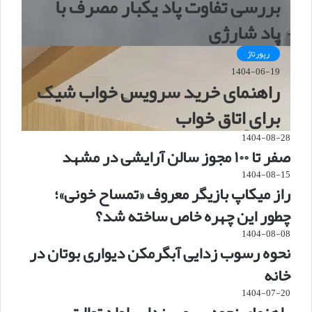
بررسی تفاوت پاد یکبار مصرف با
پاد شارژی
رپورتاژ
1404-06-19
راهنمای خرید سرویس خواب شیک
برای اتاق خواب
1404-08-28
صفر تا ۱۰۰ مجوز سالن آرایشی در مشهد
1404-08-15
راز میکاپ بازیگر معروف «تمساح خونی»؛
چطور این چهره خاص ساخته شد؟
1404-08-08
نحوه رسوب زدایی آبگرمکن دیواری بوتان در
خانه
1404-07-20