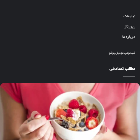
تبلیغات
رپورتاژ
درباره ما
شیائومی
موبایل
پوکو
مطالب تصادفی