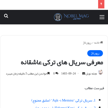
منو
جس
خانه
/
رپورتاژ
رپورتاژ
معرفی سریال های ترکی عاشقانه
مجله نوبل
ا
1403-09-24
0
خواندن این مطلب 5 دقیقه زمان میبرد
ر
س
فهرست مطالب
ا
ل
1. سریال ترکی “Aşk-ı Memnu” (عشق ممنوع)
ا
2. سریال ترکی “Erkenci Kuş” (پرنده صبح)