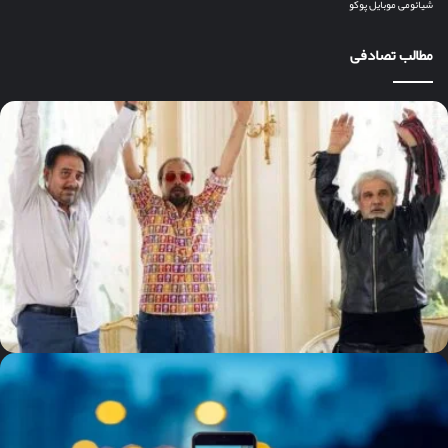
شیائومی
موبایل
پوکو
مطالب تصادفی