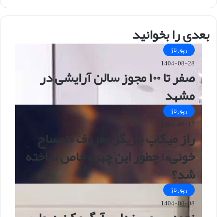
ایت
بعدی را بخوانید
رپورتاژ
1404-08-28
صفر تا ۱۰۰ مجوز سالن آرایشی در
مشهد
رپورتاژ
1404-08-15
راز میکاپ بازیگر معروف «تمساح
خونی»؛ چطور این چهره خاص ساخته
شد؟
رپورتاژ
1404-08-08