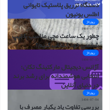
دستگاه تزریق پلاستیک تایوانی
اطلس یونیون
رپورتاژ
1404-07-13
چطور یک ساعت مچی مناسب با تیپ
شخصی خود انتخاب کنیم؟
رپورتاژ
1404-07-15
آژانس دیجیتال مارکتینگ تکان؛
انتخابی هوشمندانه برای رشد برند
در دنیای آنلاین
رپورتاژ
1404-07-04
بررسی تفاوت پاد یکبار مصرف با