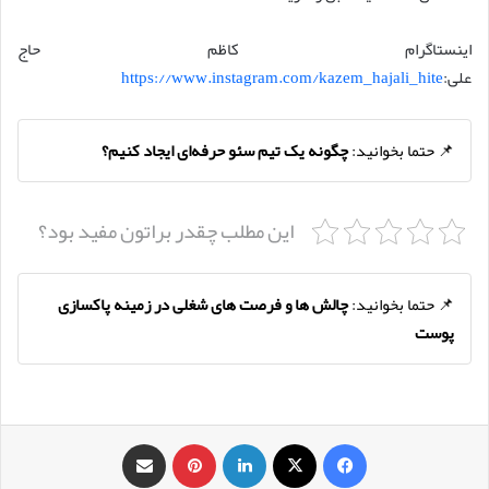
اینستاگرام کاظم حاج
علی:
https://www.instagram.com/kazem_hajali_hite
📌 حتما بخوانید:
چگونه یک تیم سئو حرفه‌ای ایجاد کنیم؟
این مطلب چقدر براتون مفید بود؟
📌 حتما بخوانید:
چالش‌ ها و فرصت‌ های شغلی در زمینه پاکسازی
پوست
فیس بوک
X
لینکدین
‫پین‌ترست
اشتراک گذاری از طریق ایمیل